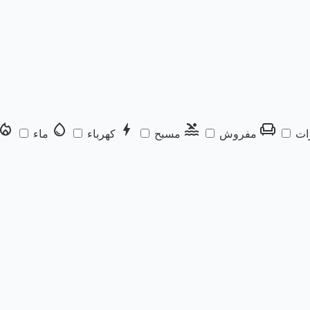
al_fire_department
water_drop
bolt
pool
chair
ات
مفروش
مسبح
كهرباء
ماء