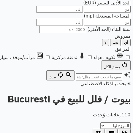
الحد الأدنى للسعر (EUR)
المساحة المستغلة (mp)
سنة البناء (الحد الأدنى)
مفروش
أي
نعم
لا
المرافق
garage
thermostat
ac_unit
تكييف هواء
تدفئة مركزية
مرآب/موقف سيار
restart_alt
مسح الكل
autorenew
search
auto_awesome
بحث
بحث بالذكاء الاصطناعي
auto_awesome
بيوت / فلل للبيع في Bucuresti
110 إعلانات وُجدت