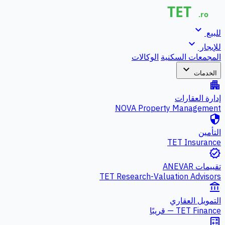
expand_more
للبيع
expand_more
للإيجار
المجمعات السكنية
الوكالات
expand_more
الخدمات
apartment
إدارة العقارات
NOVA Property Management
security
التأمين
TET Insurance
verified
تقييمات ANEVAR
TET Research-Valuation Advisors
account_balance
التمويل العقاري
TET Finance — قريبًا
calculate