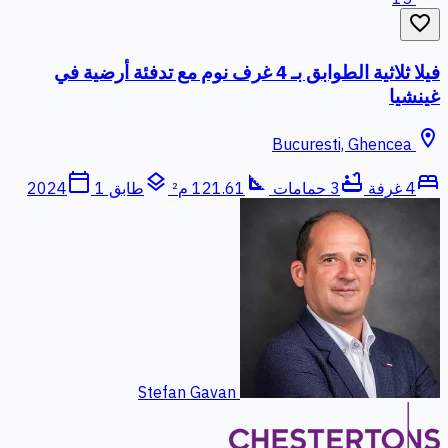
favorite_border
فيلا ثلاثية الطوابق بـ 4 غرف نوم مع تدفئة أرضية في
غينشيا
location_on
Bucuresti, Ghencea
calendar_today
layers
square_foot
bathtub
bed
4 غرفة
3 حمامات
121.61 م²
طابق 1
2024
Stefan Gavan