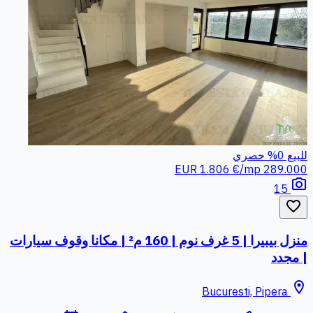
للبيع
0%
حصري
1.806 €/mp
289.000 EUR
photo_camera
15
favorite_border
منزل بيبيرا | 5 غرف نوم | 160 م² | مكانا وقوف سيارات
| مجدد
location_on
Bucuresti, Pipera