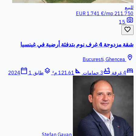
للبيع
1.741 €/mp
211.750 EUR
photo_camera
15
favorite_border
شقة مزدوجة 4 غرف نوم بتدفئة أرضية في غينسيا
location_on
Bucuresti, Ghencea
calendar_today
layers
square_foot
bathtub
bed
4 غرفة
3 حمامات
121.61 م²
طابق 1
2024
Stefan Gavan