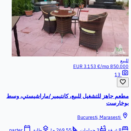
للبيع
3.153 €/mp
850.000 EUR
photo_camera
13
favorite_border
مطعم جاهز للتشغيل للبيع، كانتيمير/ماراشيستي، وسط
بوخارست
location_on
Bucuresti, Marasesti
calendar_today
layers
square_foot
bathtub
bed
8 غرفة
3 حمامات
269.55 م²
طابق parter