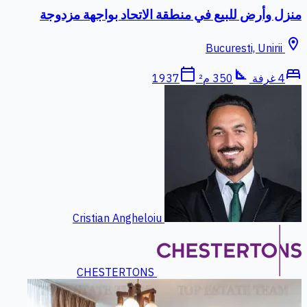
منزل وأرض للبيع في منطقة الاتحاد بواجهة مزدوجة
location_on
Bucuresti, Unirii
calendar_today
square_foot
bed
4 غرفة
350 م²
1937
Cristian Angheloiu
CHESTERTONS