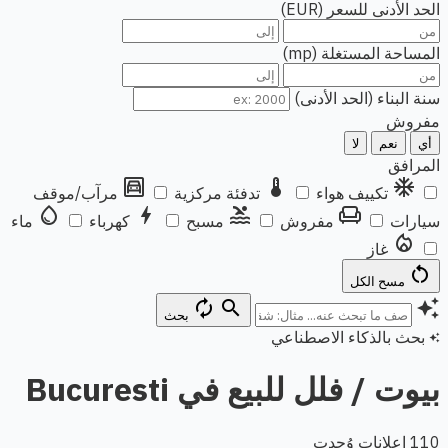
الحد الأدنى للسعر (EUR)
المساحة المستغلة (mp)
سنة البناء (الحد الأدنى)
مفروش
أي
نعم
لا
المرافق
garage
thermostat
ac_unit
تكييف هواء
تدفئة مركزية
مرآب/موقف
water_drop
bolt
pool
chair
سيارات
مفروش
مسبح
كهرباء
ماء
local_fire_department
غاز
restart_alt
مسح الكل
autorenew
search
auto_awesome
بحث
بحث بالذكاء الاصطناعي
auto_awesome
بيوت / فلل للبيع في Bucuresti
110 إعلانات وُجدت