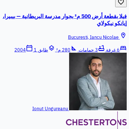
favorite_border
فيلا بقطعة أرض 500 م² بجوار مدرسة البريطانية — بيبيرا،
إيانكو نيكولاي
location_on
Bucuresti, Iancu Nicolae
calendar_today
layers
square_foot
bathtub
bed
6 غرفة
3 حمامات
280 م²
طابق 1
2004
Ionut Ungureanu