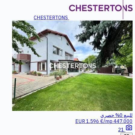
CHESTERTONS
للبيع
0%
حصري
1.596 €/mp
447.000 EUR
photo_camera
21