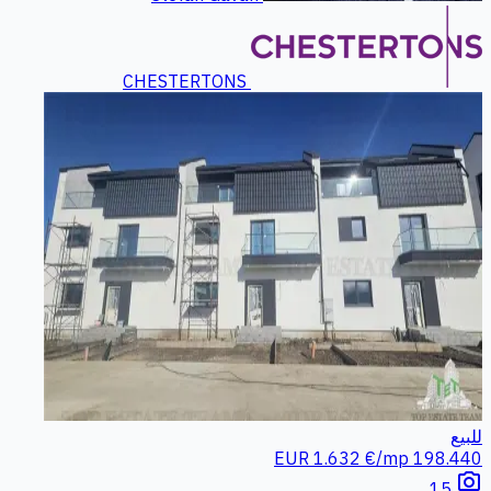
CHESTERTONS
للبيع
1.632 €/mp
198.440 EUR
photo_camera
15