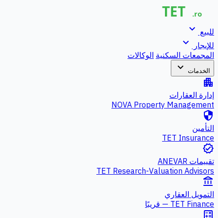
expand_more
للبيع
expand_more
للإيجار
المجمعات السكنية
الوكالات
expand_more
الخدمات
apartment
إدارة العقارات
NOVA Property Management
security
التأمين
TET Insurance
verified
تقييمات ANEVAR
TET Research-Valuation Advisors
account_balance
التمويل العقاري
TET Finance — قريبًا
calculate