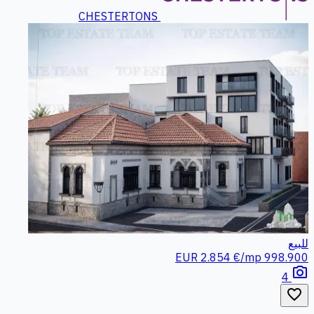
CHESTERTONS
للبيع
2.854 €/mp
998.900 EUR
photo_camera
4
favorite_border