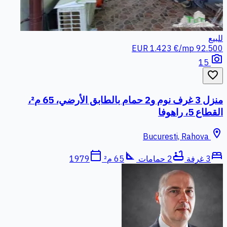
للبيع
1.423 €/mp
92.500 EUR
photo_camera
15
favorite_border
منزل 3 غرف نوم و2 حمام بالطابق الأرضي، 65 م²،
القطاع 5، راهوفا
location_on
Bucuresti, Rahova
calendar_today
square_foot
bathtub
bed
3 غرفة
2 حمامات
65 م²
1979