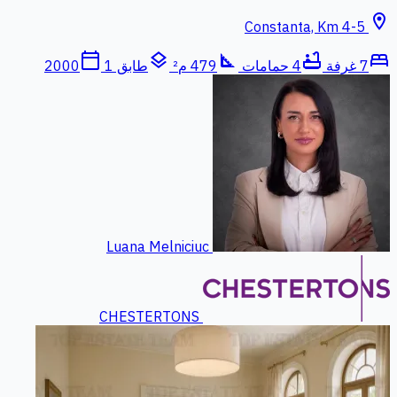
location_on
Constanta, Km 4-5
calendar_today
layers
square_foot
bathtub
bed
7 غرفة
4 حمامات
479 م²
طابق 1
2000
Luana Melniciuc
CHESTERTONS