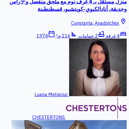
منزل مستقل بـ 4 غرف نوم مع ملحق منفصل وテراس
وحديقة، أنادالكيوي-كويتشيو، قسطنطينة
location_on
Constanta, Anadolchioi
calendar_today
square_foot
bathtub
bed
4 غرفة
2 حمامات
116 م²
1974
Luana Melniciuc
CHESTERTONS