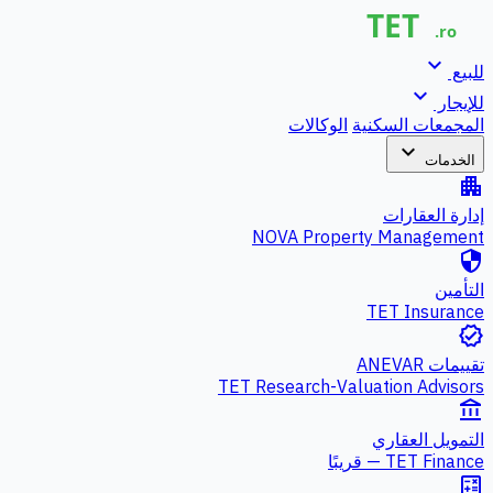
expand_more
للبيع
expand_more
للإيجار
المجمعات السكنية
الوكالات
expand_more
الخدمات
apartment
إدارة العقارات
NOVA Property Management
security
التأمين
TET Insurance
verified
تقييمات ANEVAR
TET Research-Valuation Advisors
account_balance
التمويل العقاري
TET Finance — قريبًا
calculate