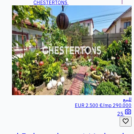
CHESTERTONS
للبيع
2.500 €/mp
290.000 EUR
photo_camera
25
favorite_border