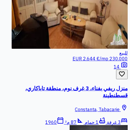
للبيع
2.644 €/mp
230.000 EUR
photo_camera
14
favorite_border
منزل ريفي بفناء، 3 غرف نوم، منطقة تاباكاري،
قسطنطينة
location_on
Constanta, Tabacarie
calendar_today
square_foot
bathtub
bed
3 غرفة
1 حمام
87 م²
1960