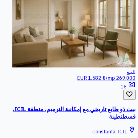
للبيع
1.582 €/mp
269.000 EUR
photo_camera
18
favorite_border
بيت ذو طابع تاريخي مع إمكانية الترميم، منطقة ICIL،
قسطنطينة
location_on
Constanta, ICIL