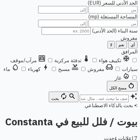
الحد الأدنى للسعر (EUR)
المساحة المستغلة (mp)
سنة البناء (الحد الأدنى)
مفروش
أي
نعم
لا
المرافق
garage
thermostat
ac_unit
تكييف هواء
تدفئة مركزية
مرآب/موقف
water_drop
bolt
pool
chair
سيارات
مفروش
مسبح
كهرباء
ماء
local_fire_department
غاز
restart_alt
مسح الكل
autorenew
search
auto_awesome
بحث
بحث بالذكاء الاصطناعي
auto_awesome
بيوت / فلل للبيع في Constanta
7 إعلانات وُجدت