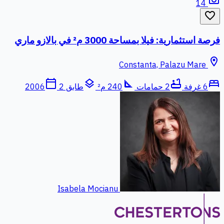
photo_camera
14
favorite_border
فرصة استثمارية: فيلا بمساحة 3000 م² في بالازو ماري
location_on
Constanta, Palazu Mare
calendar_today
layers
square_foot
bathtub
bed
6 غرفة
2 حمامات
240 م²
طابق 2
2006
Isabela Mocianu