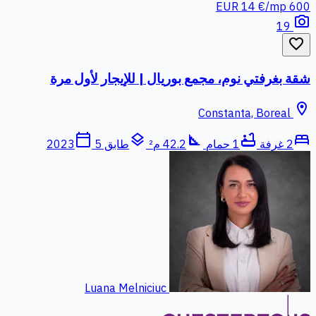
14 €/mp
600 EUR
photo_camera
19
favorite_border
شقة بغرفتي نوم، مجمع بوريال | للإيجار لأول مرة
location_on
Constanta, Boreal
calendar_today
layers
square_foot
bathtub
bed
2 غرفة
1 حمام
42.2 م²
طابق 5
2023
Luana Melniciuc