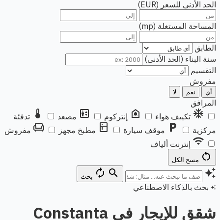
الحد الأدنى للسعر (EUR)
المساحة المستغلة (mp)
الطابق
سنة البناء (الحد الأدنى)
التقسيم
مفروش
أي
نعم
لا
المرافق
thermostat
elevator
doorbell
ac_unit
تكييف هواء
إنتركوم
مصعد
تدفئة
chair
kitchen
local_parking
مركزية
موقف سيارة
مطبخ مجهز
مفروش
wifi
إنترنت ألياف
restart_alt
مسح الكل
autorenew
search
auto_awesome
بحث
بحث بالذكاء الاصطناعي
auto_awesome
شقق للإيجار في Constanta