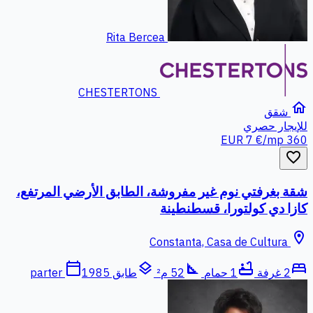
Rita Bercea
CHESTERTONS
home
شقق
للإيجار
حصري
7 €/mp
360 EUR
favorite_border
شقة بغرفتي نوم غير مفروشة، الطابق الأرضي المرتفع،
كازا دي كولتورا، قسطنطينة
location_on
Constanta, Casa de Cultura
calendar_today
layers
square_foot
bathtub
bed
2 غرفة
1 حمام
52 م²
طابق parter
1985