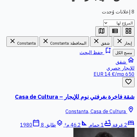
8 إعلانات وُجدت
map
view_list
grid_view
close
close
close
close
إيجار
شقق
المحافظة: Constanta
Constanta
bookmark_add
حفظ البحث
مسح الكل
home
شقق
للإيجار
حصري
14 €/mp
650 EUR
favorite_border
شقة فاخرة بغرفتي نوم للإيجار – Casa de Cultura
location_on
Constanta, Casa de Cultura
calendar_today
layers
square_foot
bathtub
bed
2 غرفة
1 حمام
46.2 م²
طابق 8
1980