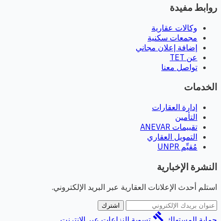
روابط مفيدة
وكالات عقارية
مجمعات سكنية
إضافة إعلان مجاني
عن TET
تواصل معنا
الخدمات
إدارة العقارات
التأمين
تقييمات ANEVAR
التمويل العقاري
مُقيِّم UNPR
النشرة الإخبارية
استلم أحدث الإعلانات العقارية عبر البريد الإلكتروني.
اشترك
gavel
حماية المستهلك
تسوية النزاعات عبر الإنترنت