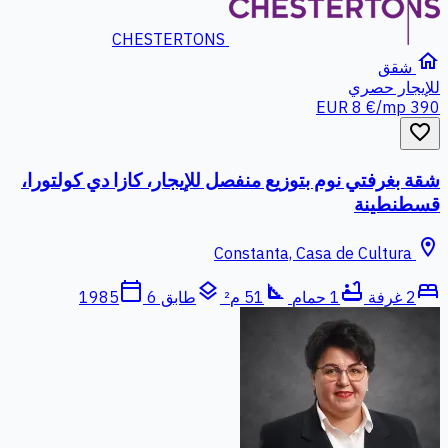
CHESTERTONS
home
شقق
للإيجار
حصري
8 €/mp
390 EUR
favorite_border
شقة بغرفتي نوم بتوزيع منفصل للإيجار، كازا دي كولتورا،
قسطنطينة
location_on
Constanta, Casa de Cultura
calendar_today
layers
square_foot
bathtub
bed
2 غرفة
1 حمام
51 م²
طابق 6
1985