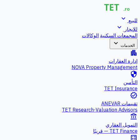
expand_more
للبيع
expand_more
للإيجار
المجمعات السكنية
الوكالات
expand_more
الخدمات
apartment
إدارة العقارات
NOVA Property Management
security
التأمين
TET Insurance
verified
تقييمات ANEVAR
TET Research-Valuation Advisors
account_balance
التمويل العقاري
TET Finance — قريبًا
calculate