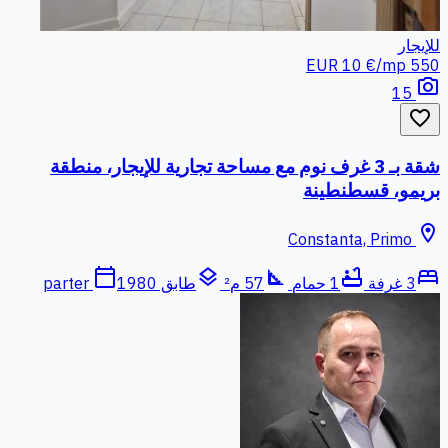
للإيجار
10 €/mp
550 EUR
photo_camera
15
favorite_border
شقة بـ 3 غرف نوم مع مساحة تجارية للإيجار، منطقة
بريمو، قسطنطينة
location_on
Constanta, Primo
calendar_today
layers
square_foot
bathtub
bed
3 غرفة
1 حمام
57 م²
طابق parter
1980