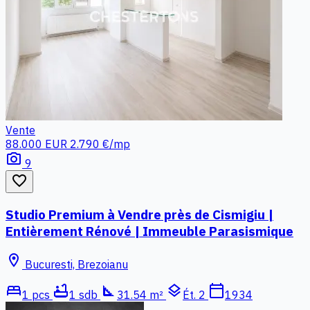
Vente
88.000 EUR
2.790 €/mp
photo_camera
9
favorite_border
Studio Premium à Vendre près de Cismigiu |
Entièrement Rénové | Immeuble Parasismique
location_on
Bucuresti, Brezoianu
bed
bathtub
square_foot
layers
calendar_today
1 pcs
1 sdb
31.54 m²
Ét. 2
1934