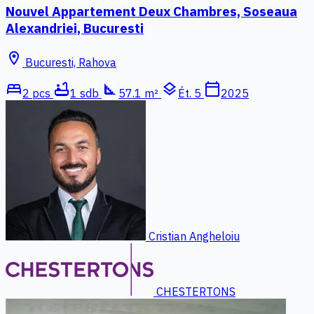
Nouvel Appartement Deux Chambres, Soseaua
Alexandriei, Bucuresti
location_on
Bucuresti, Rahova
bed
bathtub
square_foot
layers
calendar_today
2 pcs
1 sdb
57.1 m²
Ét. 5
2025
Cristian Angheloiu
CHESTERTONS