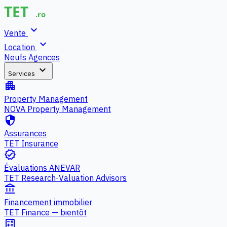
expand_more
Vente
expand_more
Location
Neufs
Agences
expand_more
Services
apartment
Property Management
NOVA Property Management
security
Assurances
TET Insurance
verified
Évaluations ANEVAR
TET Research-Valuation Advisors
account_balance
Financement immobilier
TET Finance — bientôt
calculate