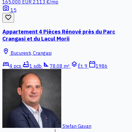
165.000 EUR
2.113 €/mp
photo_camera
15
favorite_border
Appartement 4 Pièces Rénové près du Parc
Crangasi et du Lacul Morii
location_on
Bucuresti, Crangasi
bed
bathtub
square_foot
layers
calendar_today
4 pcs
1 sdb
78.08 m²
Ét. 9
1986
Stefan Gavan