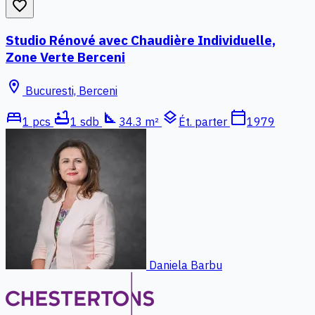
favorite_border
Studio Rénové avec Chaudière Individuelle,
Zone Verte Berceni
location_on
Bucuresti, Berceni
bed
bathtub
square_foot
layers
calendar_today
1 pcs
1 sdb
34.3 m²
Ét. parter
1979
Daniela Barbu