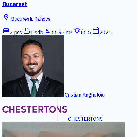
Bucarest
location_on
Bucuresti, Rahova
bed
bathtub
square_foot
layers
calendar_today
2 pcs
1 sdb
56.93 m²
Ét. 5
2025
Cristian Angheloiu
CHESTERTONS