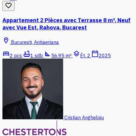
favorite_border
Appartement 2 Pièces avec Terrasse 8 m², Neuf
avec Vue Est, Rahova, Bucarest
location_on
Bucuresti, Antiaeriana
bed
bathtub
square_foot
layers
calendar_today
2 pcs
1 sdb
56.95 m²
Ét. 2
2025
Cristian Angheloiu