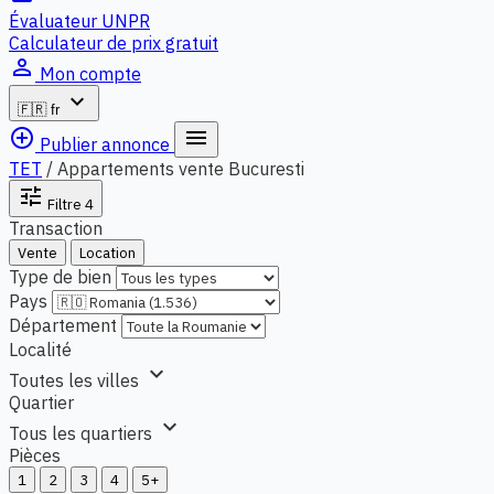
Évaluateur UNPR
Calculateur de prix gratuit
person_outline
Mon compte
expand_more
🇫🇷
fr
add_circle_outline
menu
Publier annonce
TET
/
Appartements vente Bucuresti
tune
Filtre
4
Transaction
Vente
Location
Type de bien
Pays
Département
Localité
expand_more
Toutes les villes
Quartier
expand_more
Tous les quartiers
Pièces
1
2
3
4
5+