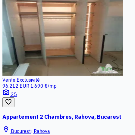
Vente
Exclusivité
96.212 EUR
1.690 €/mp
photo_camera
25
favorite_border
Appartement 2 Chambres, Rahova, Bucarest
location_on
Bucuresti, Rahova