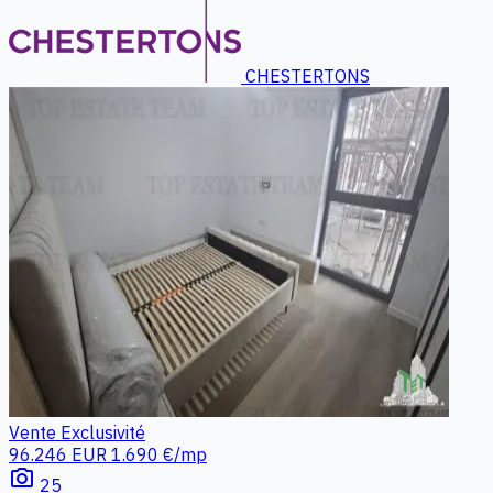
CHESTERTONS
Vente
Exclusivité
96.246 EUR
1.690 €/mp
photo_camera
25