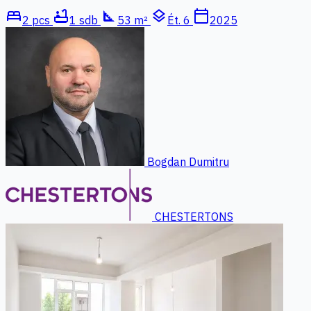
bed
bathtub
square_foot
layers
calendar_today
2 pcs
1 sdb
53 m²
Ét. 6
2025
Bogdan Dumitru
CHESTERTONS