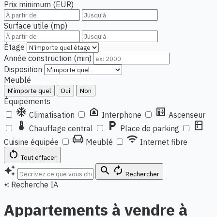
Prix minimum (EUR)
Surface utile (mp)
Étage
Année construction (min)
Disposition
Meublé
N'importe quel
Oui
Non
Équipements
ac_unit
doorbell
elevator
Climatisation
Interphone
Ascenseur
thermostat
local_parking
kitchen
Chauffage central
Place de parking
chair
wifi
Cuisine équipée
Meublé
Internet fibre
restart_alt
Tout effacer
auto_awesome
search
autorenew
Rechercher
Recherche IA
auto_awesome
Appartements à vendre à