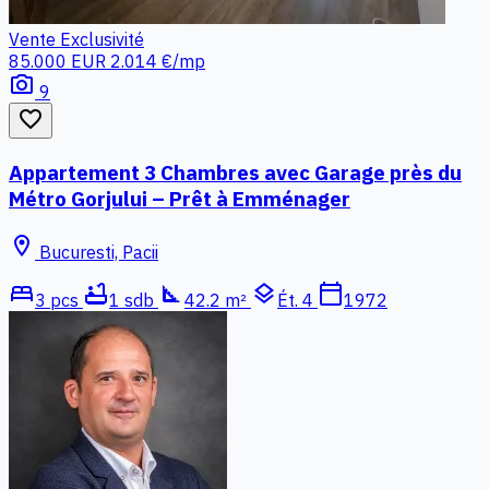
Vente
Exclusivité
85.000 EUR
2.014 €/mp
photo_camera
9
favorite_border
Appartement 3 Chambres avec Garage près du
Métro Gorjului – Prêt à Emménager
location_on
Bucuresti, Pacii
bed
bathtub
square_foot
layers
calendar_today
3 pcs
1 sdb
42.2 m²
Ét. 4
1972