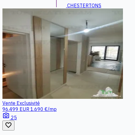
CHESTERTONS
Vente
Exclusivité
96.499 EUR
1.690 €/mp
photo_camera
25
favorite_border