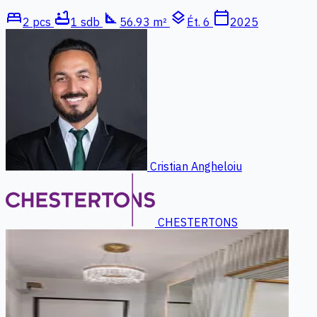
bed
bathtub
square_foot
layers
calendar_today
2 pcs
1 sdb
56.93 m²
Ét. 6
2025
Cristian Angheloiu
CHESTERTONS