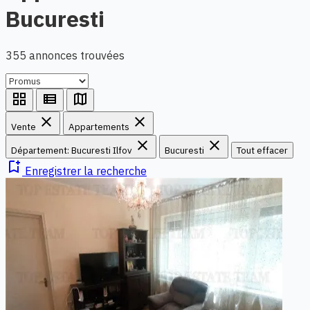
Bucuresti
355 annonces trouvées
grid_view
view_list
map
close
close
Vente
Appartements
close
close
Département: Bucuresti Ilfov
Bucuresti
Tout effacer
bookmark_add
Enregistrer la recherche