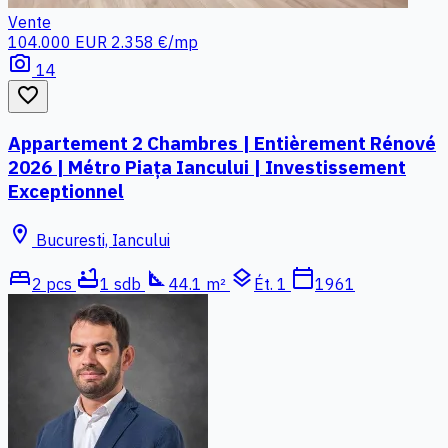
Vente
104.000 EUR
2.358 €/mp
photo_camera
14
favorite_border
Appartement 2 Chambres | Entièrement Rénové
2026 | Métro Piața Iancului | Investissement
Exceptionnel
location_on
Bucuresti, Iancului
bed
bathtub
square_foot
layers
calendar_today
2 pcs
1 sdb
44.1 m²
Ét. 1
1961