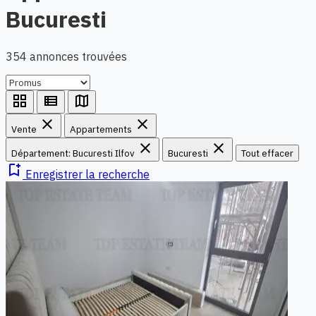
Bucuresti
354 annonces trouvées
grid_view
view_list
map
close
close
Vente
Appartements
close
close
Département: Bucuresti Ilfov
Bucuresti
Tout effacer
bookmark_add
Enregistrer la recherche