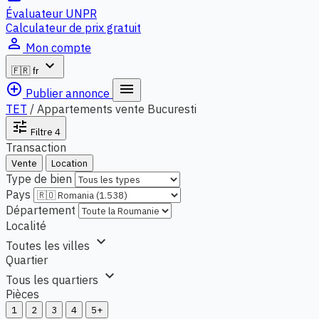
Évaluateur UNPR
Calculateur de prix gratuit
person_outline
Mon compte
expand_more
🇫🇷
fr
add_circle_outline
menu
Publier annonce
TET
/
Appartements vente Bucuresti
tune
Filtre
4
Transaction
Vente
Location
Type de bien
Pays
Département
Localité
expand_more
Toutes les villes
Quartier
expand_more
Tous les quartiers
Pièces
1
2
3
4
5+