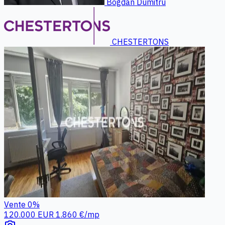
Bogdan Dumitru
CHESTERTONS
Vente
0%
120.000 EUR
1.860 €/mp