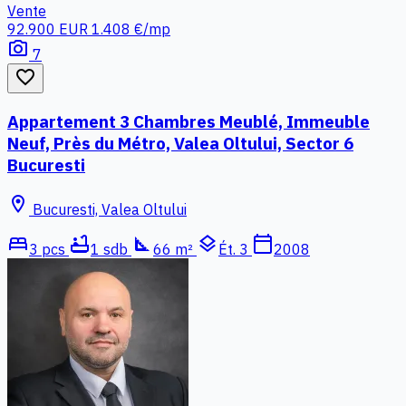
Vente
92.900 EUR
1.408 €/mp
photo_camera
7
favorite_border
Appartement 3 Chambres Meublé, Immeuble
Neuf, Près du Métro, Valea Oltului, Sector 6
Bucuresti
location_on
Bucuresti, Valea Oltului
bed
bathtub
square_foot
layers
calendar_today
3 pcs
1 sdb
66 m²
Ét. 3
2008