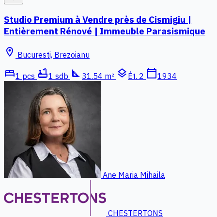
Studio Premium à Vendre près de Cismigiu |
Entièrement Rénové | Immeuble Parasismique
location_on
Bucuresti, Brezoianu
bed
bathtub
square_foot
layers
calendar_today
1 pcs
1 sdb
31.54 m²
Ét. 2
1934
Ane Maria Mihaila
CHESTERTONS