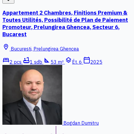
Appartement 2 Chambres, Finitions Premium &
Toutes Utilités, Possibilité de Plan de Paiement
Promoteur, Prelungirea Ghencea, Secteur 6,
Bucarest
location_on
Bucuresti, Prelungirea Ghencea
bed
bathtub
square_foot
layers
calendar_today
2 pcs
1 sdb
53 m²
Ét. 6
2025
Bogdan Dumitru