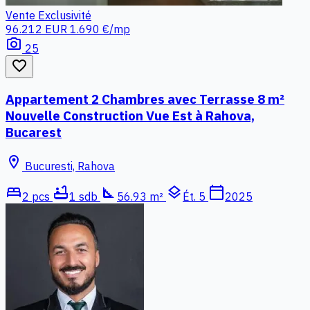
Vente
Exclusivité
96.212 EUR
1.690 €/mp
photo_camera
25
favorite_border
Appartement 2 Chambres avec Terrasse 8 m²
Nouvelle Construction Vue Est à Rahova,
Bucarest
location_on
Bucuresti, Rahova
bed
bathtub
square_foot
layers
calendar_today
2 pcs
1 sdb
56.93 m²
Ét. 5
2025