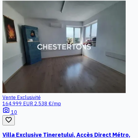
Vente
Exclusivité
164.999 EUR
2.538 €/mp
photo_camera
10
favorite_border
Villa Exclusive Tineretului, Accès Direct Métro,