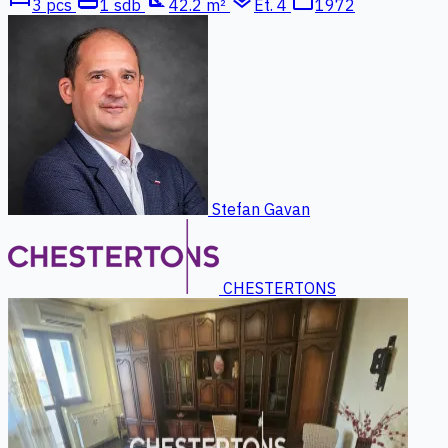
3 pcs
1 sdb
42.2 m²
Ét. 4
1972
Stefan Gavan
CHESTERTONS