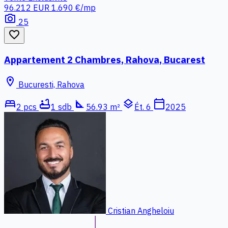
96.212 EUR
1.690 €/mp
photo_camera
25
favorite_border
Appartement 2 Chambres, Rahova, Bucarest
location_on
Bucuresti, Rahova
bed
bathtub
square_foot
layers
calendar_today
2 pcs
1 sdb
56.93 m²
Ét. 6
2025
Cristian Angheloiu