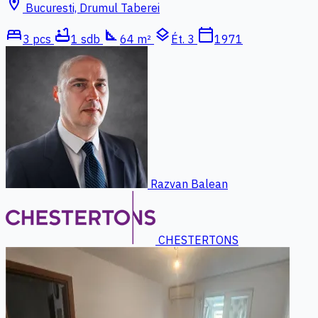
location_on
Bucuresti, Drumul Taberei
bed
bathtub
square_foot
layers
calendar_today
3 pcs
1 sdb
64 m²
Ét. 3
1971
Razvan Balean
CHESTERTONS