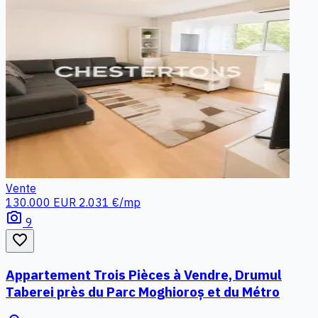
Vente
130.000 EUR
2.031 €/mp
photo_camera
9
favorite_border
Appartement Trois Pièces à Vendre, Drumul
Taberei près du Parc Moghioroș et du Métro