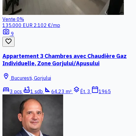
Vente
0%
135.000 EUR
2.102 €/mp
photo_camera
9
favorite_border
Appartement 3 Chambres avec Chaudière Gaz
Individuelle, Zone Gorjului/Apusului
location_on
Bucuresti, Gorjului
bed
bathtub
square_foot
layers
calendar_today
3 pcs
1 sdb
64.23 m²
Ét. 3
1965