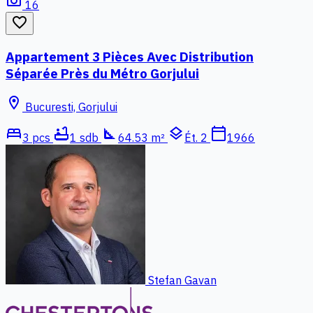
photo_camera
16
favorite_border
Appartement 3 Pièces Avec Distribution
Séparée Près du Métro Gorjului
location_on
Bucuresti, Gorjului
bed
bathtub
square_foot
layers
calendar_today
3 pcs
1 sdb
64.53 m²
Ét. 2
1966
Stefan Gavan