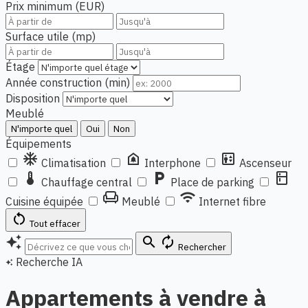
Prix minimum (EUR)
Surface utile (mp)
Étage
Année construction (min)
Disposition
Meublé
N'importe quel
Oui
Non
Équipements
ac_unit
doorbell
elevator
Climatisation
Interphone
Ascenseur
thermostat
local_parking
kitchen
Chauffage central
Place de parking
chair
wifi
Cuisine équipée
Meublé
Internet fibre
restart_alt
Tout effacer
auto_awesome
search
autorenew
Rechercher
Recherche IA
auto_awesome
Appartements à vendre à