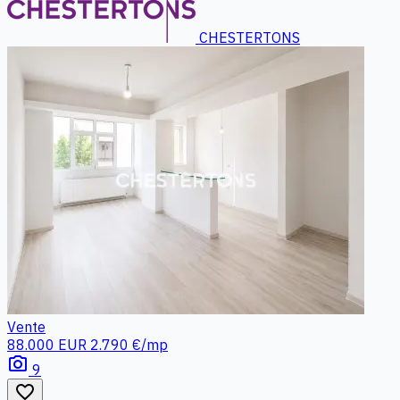
CHESTERTONS
Vente
88.000 EUR
2.790 €/mp
photo_camera
9
favorite_border