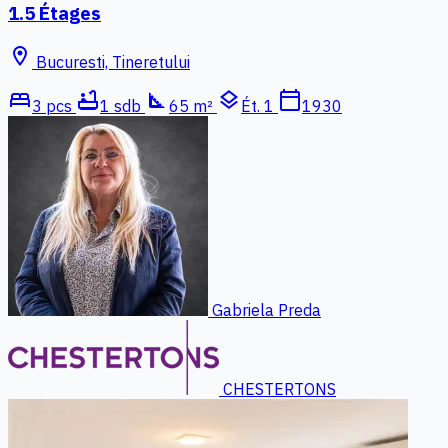
1.5 Étages
location_on
Bucuresti, Tineretului
bed
bathtub
square_foot
layers
calendar_today
3 pcs
1 sdb
65 m²
Ét. 1
1930
Gabriela Preda
CHESTERTONS