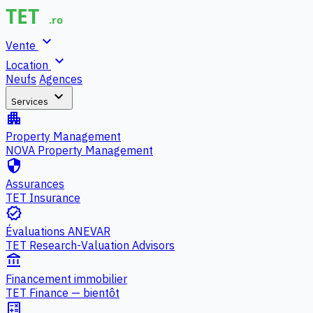
expand_more
Vente
expand_more
Location
Neufs
Agences
expand_more
Services
apartment
Property Management
NOVA Property Management
security
Assurances
TET Insurance
verified
Évaluations ANEVAR
TET Research-Valuation Advisors
account_balance
Financement immobilier
TET Finance — bientôt
calculate