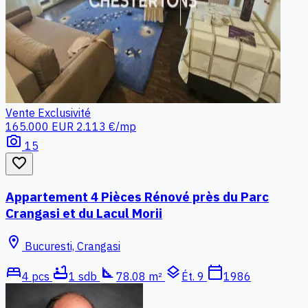
Vente
Exclusivité
165.000 EUR
2.113 €/mp
photo_camera
15
favorite_border
Appartement 4 Pièces Rénové près du Parc
Crangasi et du Lacul Morii
location_on
Bucuresti, Crangasi
bed
bathtub
square_foot
layers
calendar_today
4 pcs
1 sdb
78.08 m²
Ét. 9
1986