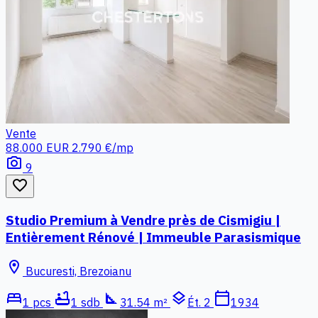
Vente
88.000 EUR
2.790 €/mp
photo_camera
9
favorite_border
Studio Premium à Vendre près de Cismigiu |
Entièrement Rénové | Immeuble Parasismique
location_on
Bucuresti, Brezoianu
bed
bathtub
square_foot
layers
calendar_today
1 pcs
1 sdb
31.54 m²
Ét. 2
1934