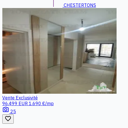
CHESTERTONS
Vente
Exclusivité
96.499 EUR
1.690 €/mp
photo_camera
25
favorite_border