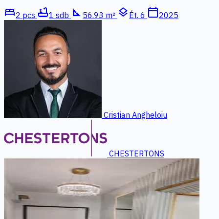
bed
bathtub
square_foot
layers
calendar_today
2 pcs
1 sdb
56.93 m²
Ét. 6
2025
Cristian Angheloiu
CHESTERTONS