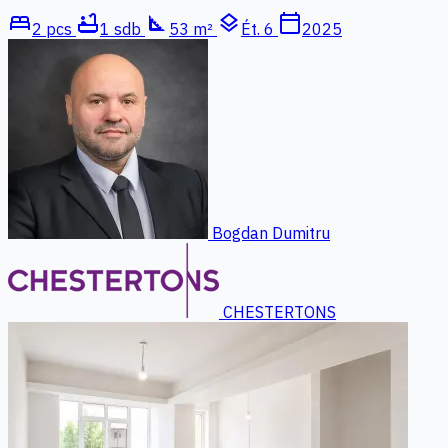
bed
bathtub
square_foot
layers
calendar_today
2 pcs
1 sdb
53 m²
Ét. 6
2025
Bogdan Dumitru
CHESTERTONS