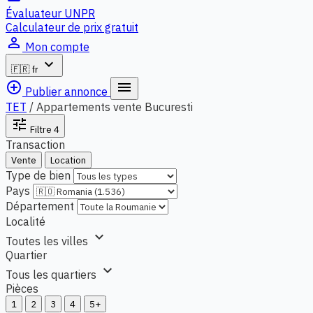
Évaluateur UNPR
Calculateur de prix gratuit
person_outline
Mon compte
expand_more
🇫🇷
fr
add_circle_outline
menu
Publier annonce
TET
/
Appartements vente Bucuresti
tune
Filtre
4
Transaction
Vente
Location
Type de bien
Pays
Département
Localité
expand_more
Toutes les villes
Quartier
expand_more
Tous les quartiers
Pièces
1
2
3
4
5+