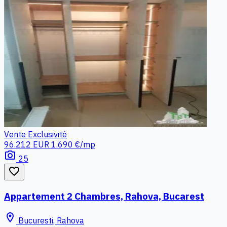
Vente
Exclusivité
96.212 EUR
1.690 €/mp
photo_camera
25
favorite_border
Appartement 2 Chambres, Rahova, Bucarest
location_on
Bucuresti, Rahova