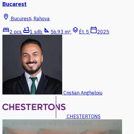
Bucarest
location_on
Bucuresti, Rahova
bed
bathtub
square_foot
layers
calendar_today
2 pcs
1 sdb
56.93 m²
Ét. 5
2025
Cristian Angheloiu
CHESTERTONS