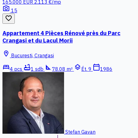
165.000 EUR
2.113 €/mp
photo_camera
15
favorite_border
Appartement 4 Pièces Rénové près du Parc
Crangasi et du Lacul Morii
location_on
Bucuresti, Crangasi
bed
bathtub
square_foot
layers
calendar_today
4 pcs
1 sdb
78.08 m²
Ét. 9
1986
Stefan Gavan