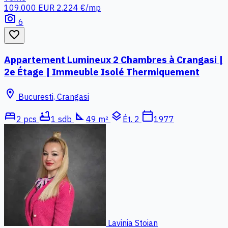
109.000 EUR
2.224 €/mp
photo_camera
6
favorite_border
Appartement Lumineux 2 Chambres à Crangasi |
2e Étage | Immeuble Isolé Thermiquement
location_on
Bucuresti, Crangasi
bed
bathtub
square_foot
layers
calendar_today
2 pcs
1 sdb
49 m²
Ét. 2
1977
Lavinia Stoian