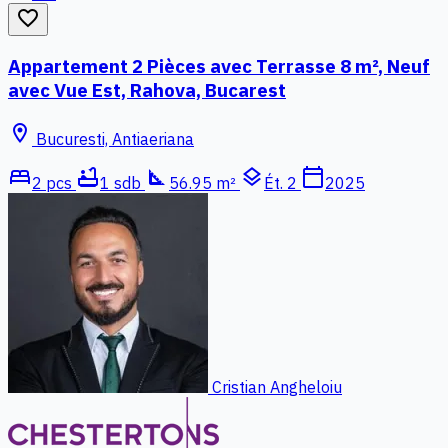
favorite_border
Appartement 2 Pièces avec Terrasse 8 m², Neuf
avec Vue Est, Rahova, Bucarest
location_on
Bucuresti, Antiaeriana
bed
bathtub
square_foot
layers
calendar_today
2 pcs
1 sdb
56.95 m²
Ét. 2
2025
Cristian Angheloiu