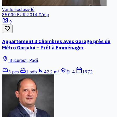
Vente
Exclusivité
85.000 EUR
2.014 €/mp
photo_camera
9
favorite_border
Appartement 3 Chambres avec Garage près du
Métro Gorjului – Prêt à Emménager
location_on
Bucuresti, Pacii
bed
bathtub
square_foot
layers
calendar_today
3 pcs
1 sdb
42.2 m²
Ét. 4
1972