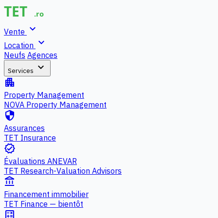
expand_more
Vente
expand_more
Location
Neufs
Agences
expand_more
Services
apartment
Property Management
NOVA Property Management
security
Assurances
TET Insurance
verified
Évaluations ANEVAR
TET Research-Valuation Advisors
account_balance
Financement immobilier
TET Finance — bientôt
calculate