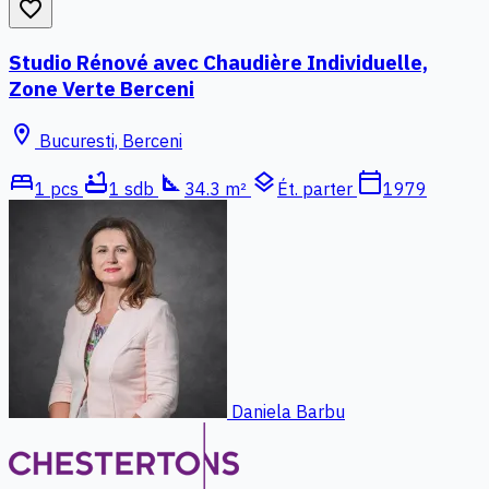
favorite_border
Studio Rénové avec Chaudière Individuelle,
Zone Verte Berceni
location_on
Bucuresti, Berceni
bed
bathtub
square_foot
layers
calendar_today
1 pcs
1 sdb
34.3 m²
Ét. parter
1979
Daniela Barbu