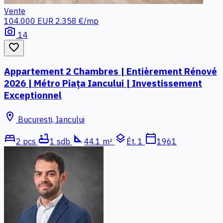
Vente
104.000 EUR
2.358 €/mp
photo_camera
14
favorite_border
Appartement 2 Chambres | Entièrement Rénové
2026 | Métro Piața Iancului | Investissement
Exceptionnel
location_on
Bucuresti, Iancului
bed
bathtub
square_foot
layers
calendar_today
2 pcs
1 sdb
44.1 m²
Ét. 1
1961