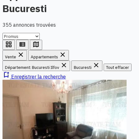
Bucuresti
355 annonces trouvées
grid_view
view_list
map
close
close
Vente
Appartements
close
close
Département: Bucuresti Ilfov
Bucuresti
Tout effacer
bookmark_add
Enregistrer la recherche