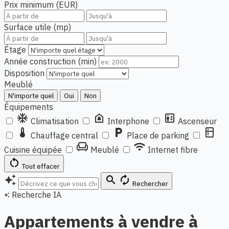
Prix minimum (EUR)
Surface utile (mp)
Étage
Année construction (min)
Disposition
Meublé
N'importe quel
Oui
Non
Équipements
ac_unit
doorbell
elevator
Climatisation
Interphone
Ascenseur
thermostat
local_parking
kitchen
Chauffage central
Place de parking
chair
wifi
Cuisine équipée
Meublé
Internet fibre
restart_alt
Tout effacer
auto_awesome
search
autorenew
Rechercher
Recherche IA
auto_awesome
Appartements à vendre à