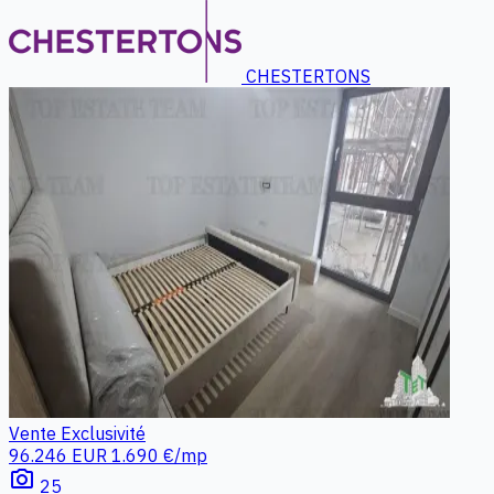
CHESTERTONS
Vente
Exclusivité
96.246 EUR
1.690 €/mp
photo_camera
25