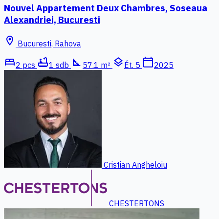
Nouvel Appartement Deux Chambres, Soseaua
Alexandriei, Bucuresti
location_on
Bucuresti, Rahova
bed
bathtub
square_foot
layers
calendar_today
2 pcs
1 sdb
57.1 m²
Ét. 5
2025
Cristian Angheloiu
CHESTERTONS