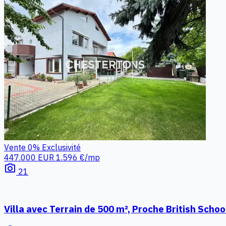
Vente
0%
Exclusivité
447.000 EUR
1.596 €/mp
photo_camera
21
Villa avec Terrain de 500 m², Proche British Schoo