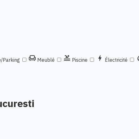
chair
pool
bolt
wat
/Parking
Meublé
Piscine
Électricité
ucuresti