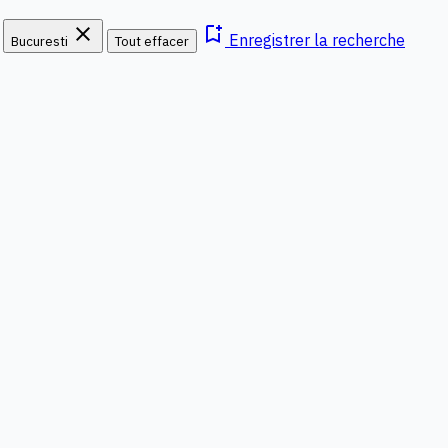
close
bookmark_add
Enregistrer la recherche
Bucuresti
Tout effacer