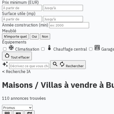
Prix minimum (EUR)
Surface utile (mp)
Année construction (min)
Meublé
N'importe quel
Oui
Non
Équipements
ac_unit
thermostat
garage
Climatisation
Chauffage central
Garage
restart_alt
Tout effacer
auto_awesome
search
autorenew
Rechercher
Recherche IA
auto_awesome
Maisons / Villas à vendre à B
110 annonces trouvées