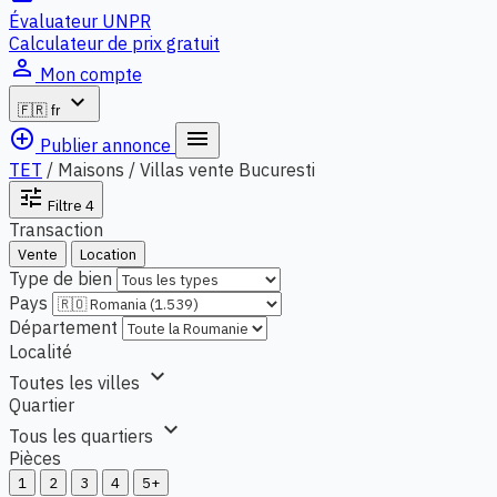
Évaluateur UNPR
Calculateur de prix gratuit
person_outline
Mon compte
expand_more
🇫🇷
fr
add_circle_outline
menu
Publier annonce
TET
/
Maisons / Villas vente Bucuresti
tune
Filtre
4
Transaction
Vente
Location
Type de bien
Pays
Département
Localité
expand_more
Toutes les villes
Quartier
expand_more
Tous les quartiers
Pièces
1
2
3
4
5+