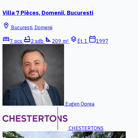
Villa 7 Pièces, Domenii, Bucuresti
location_on
Bucuresti, Domenii
bed
bathtub
square_foot
layers
calendar_today
7 pcs
2 sdb
209 m²
Ét. 1
1997
Eugen Oprea
CHESTERTONS