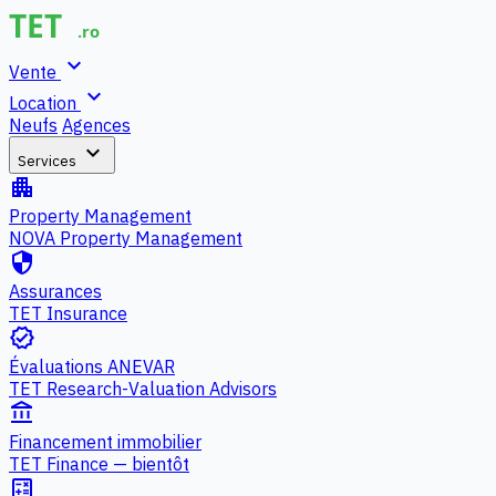
expand_more
Vente
expand_more
Location
Neufs
Agences
expand_more
Services
apartment
Property Management
NOVA Property Management
security
Assurances
TET Insurance
verified
Évaluations ANEVAR
TET Research-Valuation Advisors
account_balance
Financement immobilier
TET Finance — bientôt
calculate