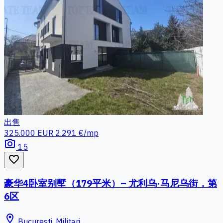
出售
325.000 EUR
2.291 €/mp
photo_camera
15
favorite_border
豪华4卧室别墅（179平米）– 尤利乌·马尼乌街，第
6区
location_on
Bucuresti, Militari