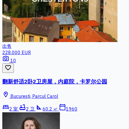
出售
228.000 EUR
photo_camera
10
favorite_border
翻新舒适2卧2卫房屋，内庭院，卡罗尔公园
location_on
Bucuresti, Parcul Carol
bed
bathtub
square_foot
calendar_today
2 室
2 卫
60.2 ㎡
1960