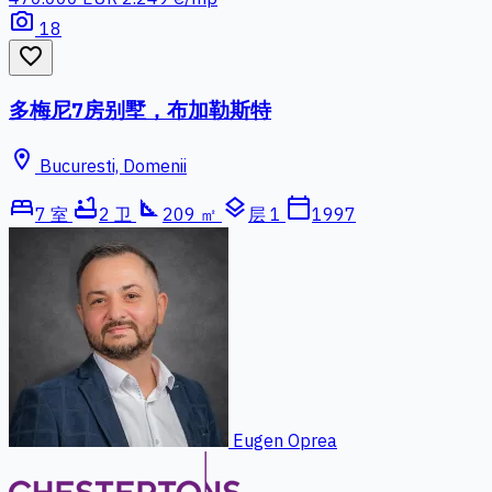
photo_camera
18
favorite_border
多梅尼7房别墅，布加勒斯特
location_on
Bucuresti, Domenii
bed
bathtub
square_foot
layers
calendar_today
7 室
2 卫
209 ㎡
层 1
1997
Eugen Oprea