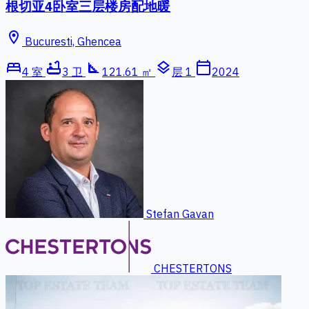
根切亚4卧室三层楼房配地暖
location_on
Bucuresti, Ghencea
bed
bathtub
square_foot
layers
calendar_today
4 室
3 卫
121.61 ㎡
层 1
2024
Stefan Gavan
CHESTERTONS