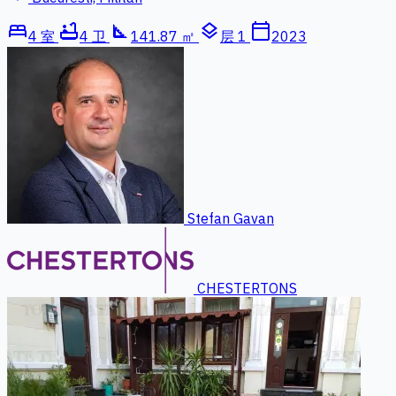
bed
bathtub
square_foot
layers
calendar_today
4 室
4 卫
141.87 ㎡
层 1
2023
Stefan Gavan
CHESTERTONS