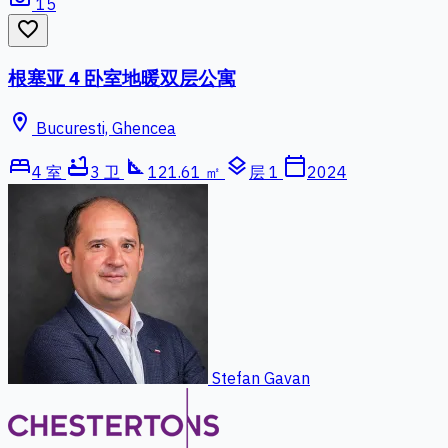
15
favorite_border
根塞亚 4 卧室地暖双层公寓
location_on
Bucuresti, Ghencea
bed
bathtub
square_foot
layers
calendar_today
4 室
3 卫
121.61 ㎡
层 1
2024
Stefan Gavan