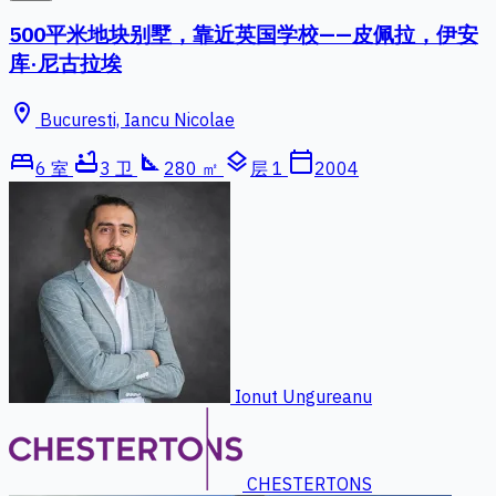
500平米地块别墅，靠近英国学校——皮佩拉，伊安
库·尼古拉埃
location_on
Bucuresti, Iancu Nicolae
bed
bathtub
square_foot
layers
calendar_today
6 室
3 卫
280 ㎡
层 1
2004
Ionut Ungureanu
CHESTERTONS