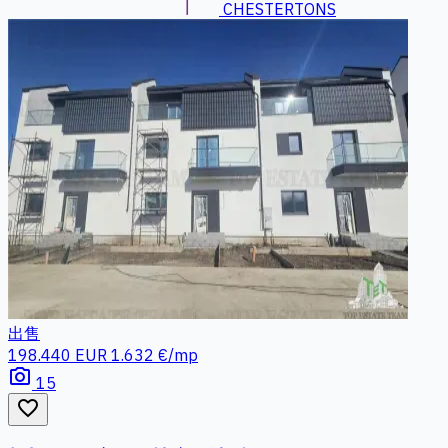
CHESTERTONS
出售
198.440 EUR
1.632 €/mp
photo_camera
15
favorite_border