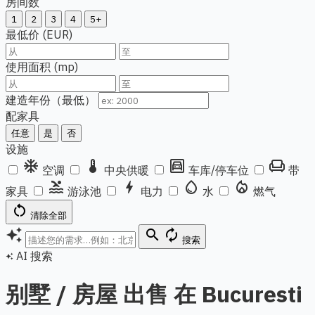
房间数
1
2
3
4
5+
最低价 (EUR)
使用面积 (mp)
建造年份（最低）
配家具
任意
是
否
设施
ac_unit
thermostat
garage
chair
空调
中央供暖
车库/停车位
带
pool
bolt
water_drop
local_fire_department
家具
游泳池
电力
水
燃气
restart_alt
清除全部
auto_awesome
search
autorenew
搜索
AI 搜索
auto_awesome
别墅 / 房屋 出售 在 Bucuresti