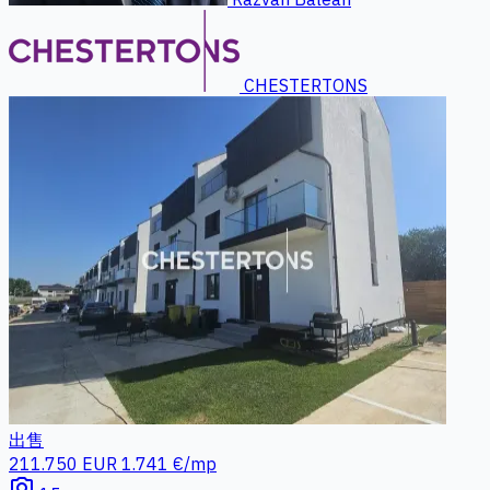
CHESTERTONS
出售
211.750 EUR
1.741 €/mp
photo_camera