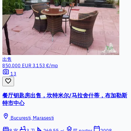
出售
850.000 EUR
3.153 €/mp
photo_camera
13
favorite_border
餐厅钥匙房出售，坎特米尔/马拉舍什蒂，布加勒斯
特市中心
location_on
Bucuresti, Marasesti
bed
bathtub
square_foot
layers
calendar_today
8 室
3 卫
269.55 ㎡
层 parter
2008