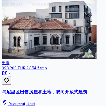
出售
998.900 EUR
2.854 €/mp
photo_camera
4
favorite_border
乌尼里区出售房屋和土地，双向开放式建筑
location_on
Bucuresti, Unirii