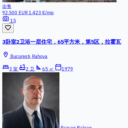
出售
92.500 EUR
1.423 €/mp
photo_camera
15
favorite_border
3卧室2卫浴一层住宅，65平方米，第5区，拉霍瓦
location_on
Bucuresti, Rahova
bed
bathtub
square_foot
calendar_today
3 室
2 卫
65 ㎡
1979
Razvan Balean