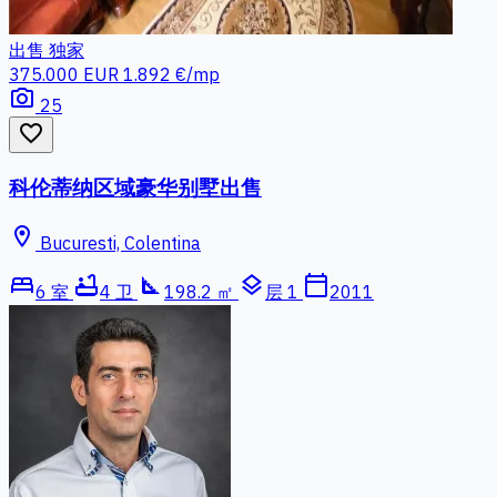
出售
独家
375.000 EUR
1.892 €/mp
photo_camera
25
favorite_border
科伦蒂纳区域豪华别墅出售
location_on
Bucuresti, Colentina
bed
bathtub
square_foot
layers
calendar_today
6 室
4 卫
198.2 ㎡
层 1
2011