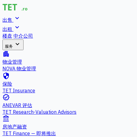
expand_more
出售
expand_more
出租
楼盘
中介公司
expand_more
服务
apartment
物业管理
NOVA 物业管理
security
保险
TET Insurance
verified
ANEVAR 评估
TET Research-Valuation Advisors
account_balance
房地产融资
TET Finance — 即将推出