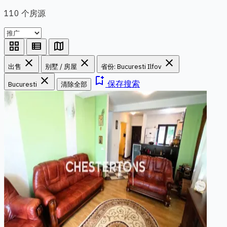
110 个房源
grid_view
view_list
map
close
close
close
出售
别墅 / 房屋
省份: Bucuresti Ilfov
close
bookmark_add
保存搜索
Bucuresti
清除全部