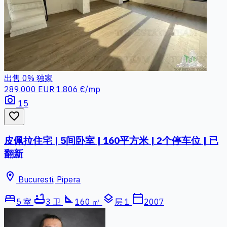
出售
0%
独家
289.000 EUR
1.806 €/mp
photo_camera
15
favorite_border
皮佩拉住宅 | 5间卧室 | 160平方米 | 2个停车位 | 已
翻新
location_on
Bucuresti, Pipera
bed
bathtub
square_foot
layers
calendar_today
5 室
3 卫
160 ㎡
层 1
2007