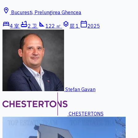
location_on
Bucuresti, Prelungirea Ghencea
bed
bathtub
square_foot
layers
calendar_today
4 室
2 卫
122 ㎡
层 1
2025
Stefan Gavan
CHESTERTONS