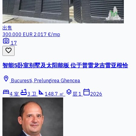
出售
300.000 EUR
2.017 €/mp
photo_camera
17
favorite_border
智能5卧室别墅及太阳能板 位于普雷龙吉雷亚根恰
location_on
Bucuresti, Prelungirea Ghencea
bed
bathtub
square_foot
layers
calendar_today
4 室
3 卫
148.7 ㎡
层 1
2026