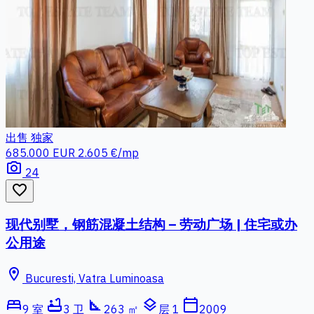
出售
独家
685.000 EUR
2.605 €/mp
photo_camera
24
favorite_border
现代别墅，钢筋混凝土结构 – 劳动广场 | 住宅或办
公用途
location_on
Bucuresti, Vatra Luminoasa
bed
bathtub
square_foot
layers
calendar_today
9 室
3 卫
263 ㎡
层 1
2009