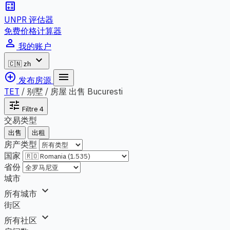
calculate
UNPR 评估器
免费价格计算器
person_outline
我的账户
expand_more
🇨🇳
zh
add_circle_outline
menu
发布房源
TET
/
别墅 / 房屋 出售 Bucuresti
tune
Filtre
4
交易类型
出售
出租
房产类型
国家
省份
城市
expand_more
所有城市
街区
expand_more
所有社区