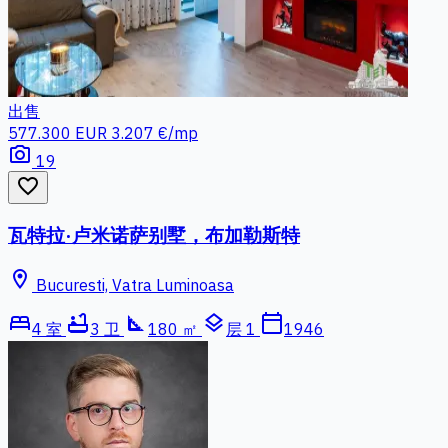
出售
577.300 EUR
3.207 €/mp
photo_camera
19
favorite_border
瓦特拉·卢米诺萨别墅，布加勒斯特
location_on
Bucuresti, Vatra Luminoasa
bed
bathtub
square_foot
layers
calendar_today
4 室
3 卫
180 ㎡
层 1
1946