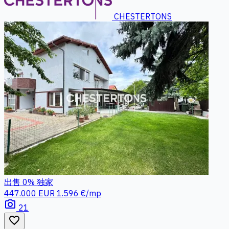
CHESTERTONS
出售
0%
独家
447.000 EUR
1.596 €/mp
photo_camera
21
favorite_border