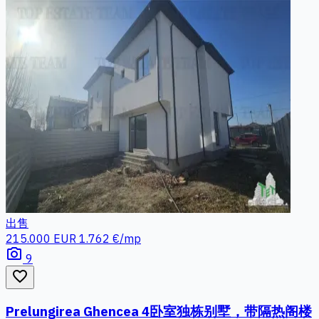
出售
215.000 EUR
1.762 €/mp
photo_camera
9
favorite_border
Prelungirea Ghencea 4卧室独栋别墅，带隔热阁楼