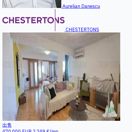
Aurelian Danescu
CHESTERTONS
出售
470.000 EUR
2.249 €/mp