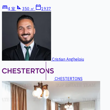
bed
square_foot
calendar_today
4 室
350 ㎡
1937
Cristian Angheloiu
CHESTERTONS