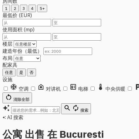
房间数
1
2
3
4
5+
最低价 (EUR)
使用面积 (mp)
楼层
建造年份（最低）
布局
配家具
任意
是
否
设施
ac_unit
doorbell
elevator
thermostat
local_pa
空调
对讲机
电梯
中央供暖
restart_alt
清除全部
auto_awesome
search
autorenew
搜索
AI 搜索
auto_awesome
公寓 出售 在 Bucuresti