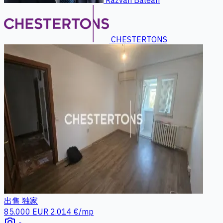
Razvan Balean
CHESTERTONS
出售
独家
85.000 EUR
2.014 €/mp
photo_camera