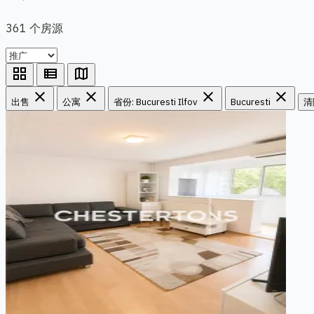
361 个房源
grid_view
view_list
map
close
close
close
close
出售
公寓
省份: Bucuresti Ilfov
Bucuresti
清