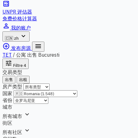
calculate
UNPR 评估器
免费价格计算器
person_outline
我的账户
expand_more
🇨🇳
zh
add_circle_outline
menu
发布房源
TET
/
公寓 出售 Bucuresti
tune
Filtre
4
交易类型
出售
出租
房产类型
国家
省份
城市
expand_more
所有城市
街区
expand_more
所有社区