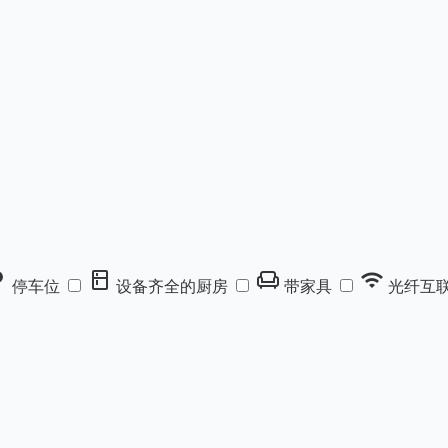
rking
kitchen
chair
wifi
停车位
设备齐全的厨房
带家具
光纤互