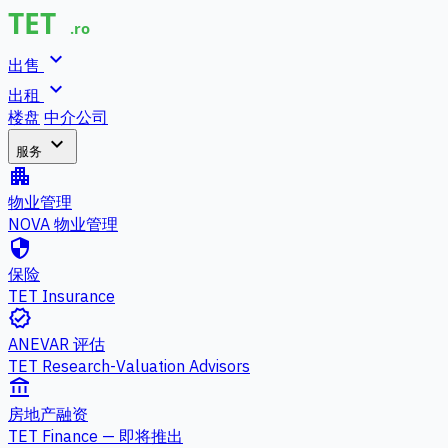
expand_more
出售
expand_more
出租
楼盘
中介公司
expand_more
服务
apartment
物业管理
NOVA 物业管理
security
保险
TET Insurance
verified
ANEVAR 评估
TET Research-Valuation Advisors
account_balance
房地产融资
TET Finance — 即将推出