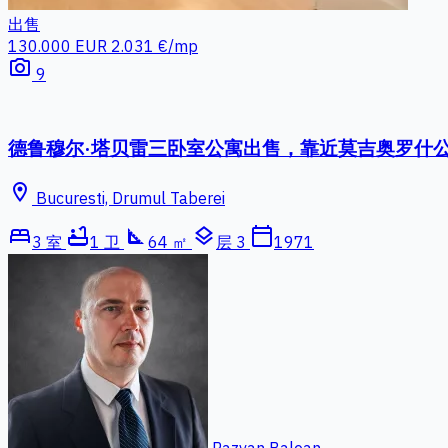
出售
130.000 EUR
2.031 €/mp
photo_camera
9
德鲁穆尔·塔贝雷三卧室公寓出售，靠近莫吉奥罗什
location_on
Bucuresti, Drumul Taberei
bed
bathtub
square_foot
layers
calendar_today
3 室
1 卫
64 ㎡
层 3
1971