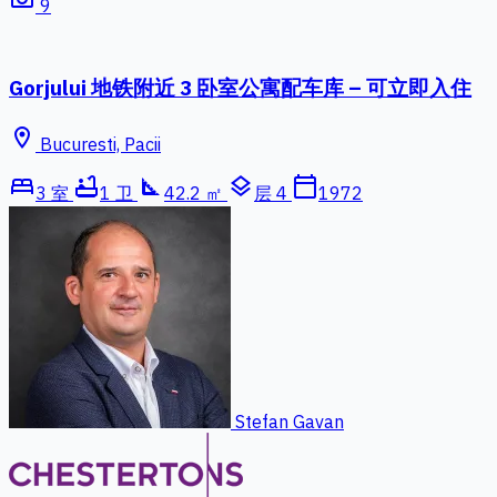
9
Gorjului 地铁附近 3 卧室公寓配车库 – 可立即入住
location_on
Bucuresti, Pacii
bed
bathtub
square_foot
layers
calendar_today
3 室
1 卫
42.2 ㎡
层 4
1972
Stefan Gavan