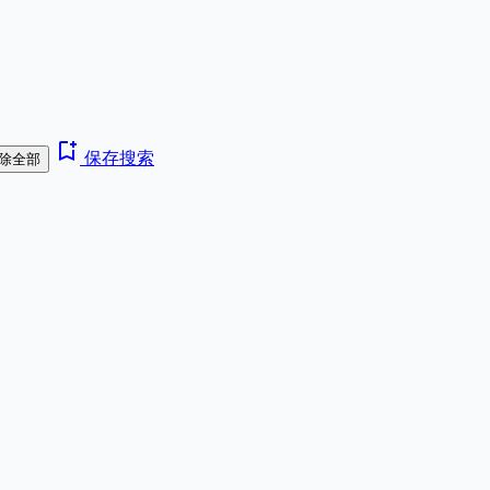
bookmark_add
保存搜索
除全部