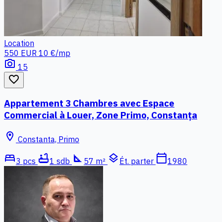
Location
550 EUR
10 €/mp
photo_camera
15
favorite_border
Appartement 3 Chambres avec Espace
Commercial à Louer, Zone Primo, Constanța
location_on
Constanta, Primo
bed
bathtub
square_foot
layers
calendar_today
3 pcs
1 sdb
57 m²
Ét. parter
1980