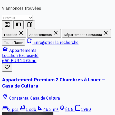
9 annonces trouvées
grid_view
view_list
map
close
close
close
Location
Appartements
Département: Constanta
bookmark_add
Enregistrer la recherche
Tout effacer
home
Appartements
Location
Exclusivité
650 EUR
14 €/mp
favorite_border
Appartement Premium 2 Chambres à Louer –
Casa de Cultura
location_on
Constanta, Casa de Cultura
bed
bathtub
square_foot
layers
calendar_today
2 pcs
1 sdb
46.2 m²
Ét. 8
1980