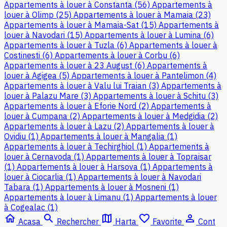
Appartements à louer à Constanta (56)
Appartements à
louer à Olimp (25)
Appartements à louer à Mamaia (23)
Appartements à louer à Mamaia-Sat (15)
Appartements à
louer à Navodari (15)
Appartements à louer à Lumina (6)
Appartements à louer à Tuzla (6)
Appartements à louer à
Costinesti (6)
Appartements à louer à Corbu (6)
Appartements à louer à 23 August (6)
Appartements à
louer à Agigea (5)
Appartements à louer à Pantelimon (4)
Appartements à louer à Valu lui Traian (3)
Appartements à
louer à Palazu Mare (3)
Appartements à louer à Schitu (3)
Appartements à louer à Eforie Nord (2)
Appartements à
louer à Cumpana (2)
Appartements à louer à Medgidia (2)
Appartements à louer à Lazu (2)
Appartements à louer à
Ovidiu (1)
Appartements à louer à Mangalia (1)
Appartements à louer à Techirghiol (1)
Appartements à
louer à Cernavoda (1)
Appartements à louer à Topraisar
(1)
Appartements à louer à Harsova (1)
Appartements à
louer à Ciocarlia (1)
Appartements à louer à Navodari
Tabara (1)
Appartements à louer à Mosneni (1)
Appartements à louer à Limanu (1)
Appartements à louer
à Cogealac (1)
home
search
map
favorite_border
person_outline
Acasa
Rechercher
Harta
Favorite
Cont