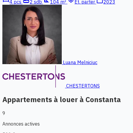
4 pcs
2 sdb
104 m²
Ét. parter
2023
Luana Melniciuc
CHESTERTONS
Appartements à louer à Constanta
9
Annonces actives