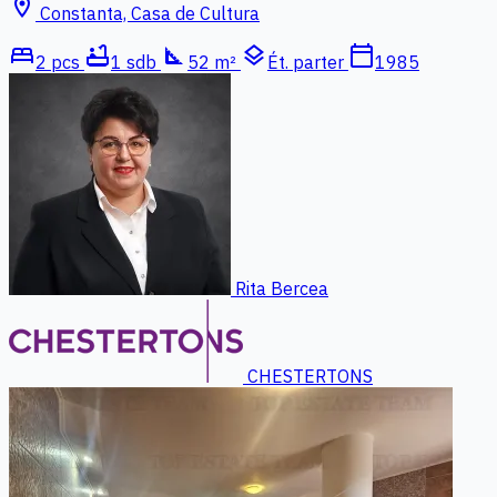
location_on
Constanta, Casa de Cultura
bed
bathtub
square_foot
layers
calendar_today
2 pcs
1 sdb
52 m²
Ét. parter
1985
Rita Bercea
CHESTERTONS