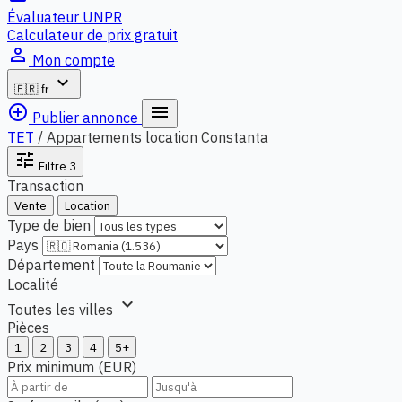
Évaluateur UNPR
Calculateur de prix gratuit
person_outline
Mon compte
expand_more
🇫🇷
fr
add_circle_outline
menu
Publier annonce
TET
/
Appartements location Constanta
tune
Filtre
3
Transaction
Vente
Location
Type de bien
Pays
Département
Localité
expand_more
Toutes les villes
Pièces
1
2
3
4
5+
Prix minimum (EUR)