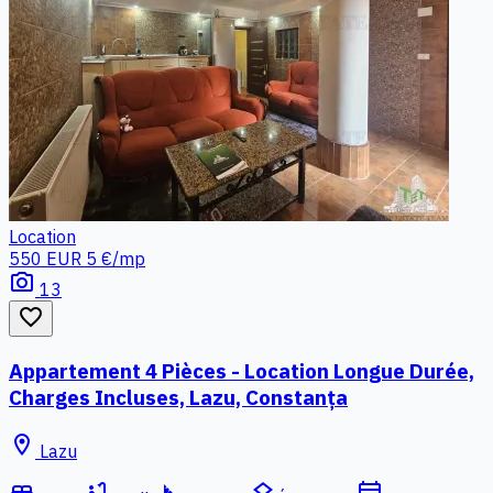
Location
550 EUR
5 €/mp
photo_camera
13
favorite_border
Appartement 4 Pièces - Location Longue Durée,
Charges Incluses, Lazu, Constanța
location_on
Lazu
bed
bathtub
square_foot
layers
calendar_today