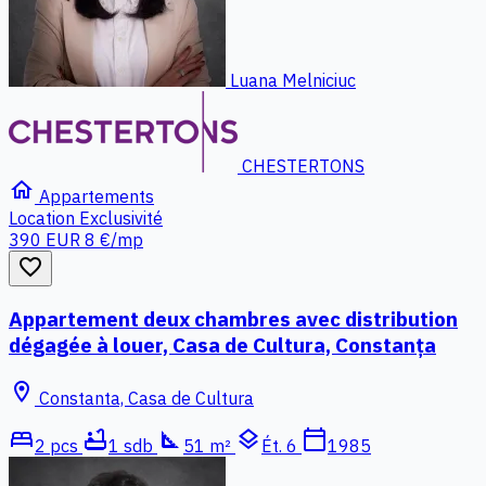
Luana Melniciuc
CHESTERTONS
home
Appartements
Location
Exclusivité
390 EUR
8 €/mp
favorite_border
Appartement deux chambres avec distribution
dégagée à louer, Casa de Cultura, Constanța
location_on
Constanta, Casa de Cultura
bed
bathtub
square_foot
layers
calendar_today
2 pcs
1 sdb
51 m²
Ét. 6
1985