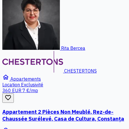
Rita Bercea
CHESTERTONS
home
Appartements
Location
Exclusivité
360 EUR
7 €/mp
favorite_border
Appartement 2 Pièces Non Meublé, Rez-de-
Chaussée Surélevé, Casa de Cultura, Constanța