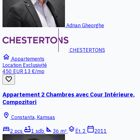
Adrian Gheorghe
CHESTERTONS
home
Appartements
Location
Exclusivité
450 EUR
13 €/mp
favorite_border
Appartement 2 Chambres avec Cour Intérieure,
Compozitori
location_on
Constanta, Kamsas
bed
bathtub
square_foot
layers
calendar_today
2 pcs
1 sdb
36 m²
Ét. 2
2011