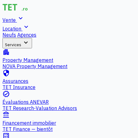
expand_more
Vente
expand_more
Location
Neufs
Agences
expand_more
Services
apartment
Property Management
NOVA Property Management
security
Assurances
TET Insurance
verified
Évaluations ANEVAR
TET Research-Valuation Advisors
account_balance
Financement immobilier
TET Finance — bientôt
calculate