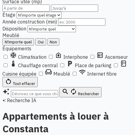
Surface utile (mp)
Étage
Année construction (min)
Disposition
Meublé
N'importe quel
Oui
Non
Équipements
ac_unit
doorbell
elevator
Climatisation
Interphone
Ascenseur
thermostat
local_parking
kitchen
Chauffage central
Place de parking
chair
wifi
Cuisine équipée
Meublé
Internet fibre
restart_alt
Tout effacer
auto_awesome
search
autorenew
Rechercher
Recherche IA
auto_awesome
Appartements à louer à
Constanta