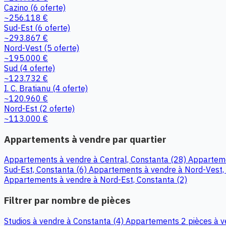
Cazino
(6 oferte)
~256.118 €
Sud-Est
(6 oferte)
~293.867 €
Nord-Vest
(5 oferte)
~195.000 €
Sud
(4 oferte)
~123.732 €
I. C. Bratianu
(4 oferte)
~120.960 €
Nord-Est
(2 oferte)
~113.000 €
Appartements à vendre par quartier
Appartements à vendre à Central, Constanta (28)
Apparteme
Sud-Est, Constanta (6)
Appartements à vendre à Nord-Vest,
Appartements à vendre à Nord-Est, Constanta (2)
Filtrer par nombre de pièces
Studios à vendre à Constanta (4)
Appartements 2 pièces à v