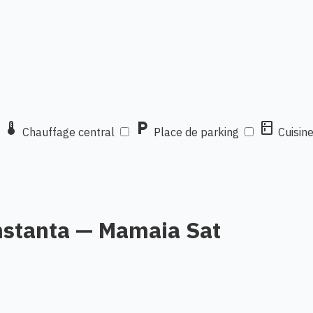
thermostat
local_parking
kitchen
Chauffage central
Place de parking
Cuisin
nstanta — Mamaia Sat