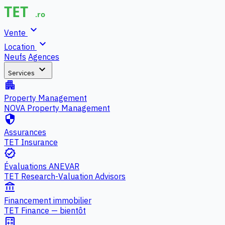
expand_more
Vente
expand_more
Location
Neufs
Agences
expand_more
Services
apartment
Property Management
NOVA Property Management
security
Assurances
TET Insurance
verified
Évaluations ANEVAR
TET Research-Valuation Advisors
account_balance
Financement immobilier
TET Finance — bientôt
calculate