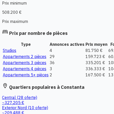
Prix minimum
508.200 €
Prix maximum
bed
Prix par nombre de pièces
Type
Annonces actives
Prix moyen
F
Studios
4
81.750 €
69
Appartements 2 pièces
29
159.723 €
60
Appartements 3 pièces
36
335.201 €
10
Appartements 4 pièces
3
336.333 €
10
Appartements 5+ pièces
2
167.500 €
13
location_on
Quartiers populaires à Constanta
Central
(28 oferte)
~327.205 €
Exterior Nord
(10 oferte)
~209.488 €