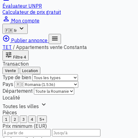
Évaluateur UNPR
Calculateur de prix gratuit
person_outline
Mon compte
expand_more
🇫🇷
fr
add_circle_outline
menu
Publier annonce
TET
/
Appartements vente Constanta
tune
Filtre
4
Transaction
Vente
Location
Type de bien
Pays
Département
Localité
expand_more
Toutes les villes
Pièces
1
2
3
4
5+
Prix minimum (EUR)