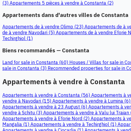
(3)
Appartements 5 pièces à vendre à Constanta (2)
Appartements dans d'autres villes de Constanta
Appartements de à vendre Olimp (23)
Appartements de à v
de à vendre Navodari (5)
Appartements de à vendre Eforie N
Techirghiol (1)
Biens recommandés — Constanta
Land for sale in Constanta (60)
Houses / Villas for sale in C
sale in Constanta (3)
Recommended properties for sale in C
Appartements à vendre à Constanta
Appartements à vendre à Constanta (56)
Appartements à ve
vendre à Navodari (15)
Appartements à vendre à Lumina (6
Appartements à vendre à 23 August (6)
Appartements à ven
vendre à Schitu (3)
Appartements à vendre à Valu lui Traian 
Appartements à vendre à Eforie Nord (2)
Appartements à ve
Mangalia (1)
Appartements à vendre à Techirghiol (1)
Appar
Appartements à vendre à Ciocarlia (1)
Appartements à vendr