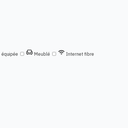
chair
wifi
e équipée
Meublé
Internet fibre