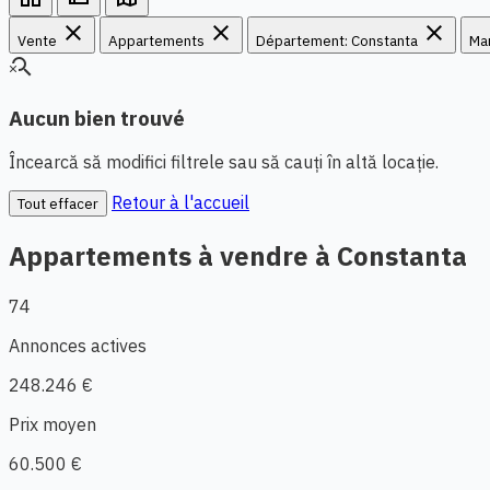
close
close
close
Vente
Appartements
Département: Constanta
Ma
search_off
Aucun bien trouvé
Încearcă să modifici filtrele sau să cauți în altă locație.
Retour à l'accueil
Tout effacer
Appartements à vendre à Constanta
74
Annonces actives
248.246 €
Prix moyen
60.500 €