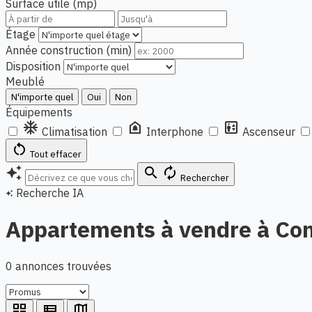
Surface utile (mp)
Étage
Année construction (min)
Disposition
Meublé
N'importe quel
Oui
Non
Équipements
ac_unit
doorbell
elevator
Climatisation
Interphone
Ascenseur
restart_alt
Tout effacer
auto_awesome
search
autorenew
Rechercher
Recherche IA
auto_awesome
Appartements à vendre à Co
0 annonces trouvées
grid_view
view_list
map