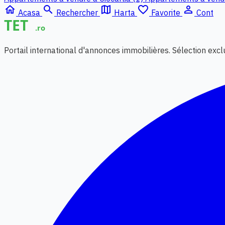
home
search
map
favorite_border
person_outline
Acasa
Rechercher
Harta
Favorite
Cont
Portail international d'annonces immobilières. Sélection exc