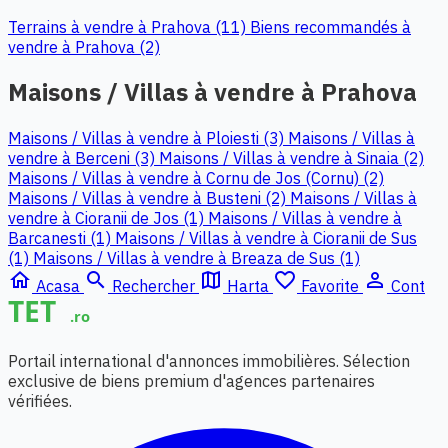
Terrains à vendre à Prahova (11)
Biens recommandés à
vendre à Prahova (2)
Maisons / Villas à vendre à Prahova
Maisons / Villas à vendre à Ploiesti (3)
Maisons / Villas à
vendre à Berceni (3)
Maisons / Villas à vendre à Sinaia (2)
Maisons / Villas à vendre à Cornu de Jos (Cornu) (2)
Maisons / Villas à vendre à Busteni (2)
Maisons / Villas à
vendre à Cioranii de Jos (1)
Maisons / Villas à vendre à
Barcanesti (1)
Maisons / Villas à vendre à Cioranii de Sus
(1)
Maisons / Villas à vendre à Breaza de Sus (1)
home
search
map
favorite_border
person_outline
Acasa
Rechercher
Harta
Favorite
Cont
Portail international d'annonces immobilières. Sélection
exclusive de biens premium d'agences partenaires
vérifiées.