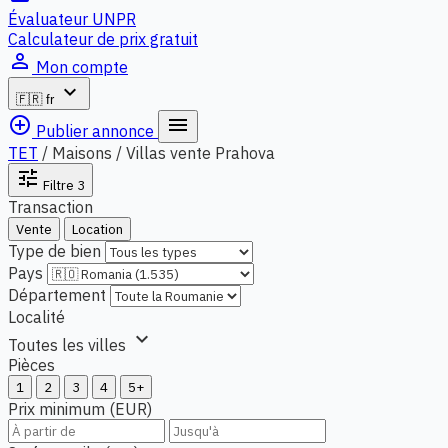
Évaluateur UNPR
Calculateur de prix gratuit
person_outline
Mon compte
expand_more
🇫🇷
fr
add_circle_outline
menu
Publier annonce
TET
/
Maisons / Villas vente Prahova
tune
Filtre
3
Transaction
Vente
Location
Type de bien
Pays
Département
Localité
expand_more
Toutes les villes
Pièces
1
2
3
4
5+
Prix minimum (EUR)