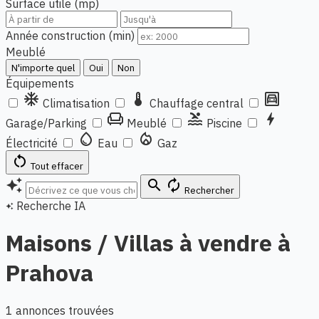
Surface utile (mp)
Année construction (min)
Meublé
N'importe quel
Oui
Non
Équipements
ac_unit
thermostat
garage
Climatisation
Chauffage central
chair
pool
bolt
Garage/Parking
Meublé
Piscine
water_drop
local_fire_department
Électricité
Eau
Gaz
restart_alt
Tout effacer
auto_awesome
search
autorenew
Rechercher
Recherche IA
auto_awesome
Maisons / Villas à vendre à
Prahova
1 annonces trouvées