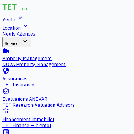
expand_more
Vente
expand_more
Location
Neufs
Agences
expand_more
Services
apartment
Property Management
NOVA Property Management
security
Assurances
TET Insurance
verified
Évaluations ANEVAR
TET Research-Valuation Advisors
account_balance
Financement immobilier
TET Finance — bientôt
calculate