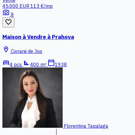
45.000 EUR
113 €/mp
photo_camera
8
favorite_border
Maison à Vendre à Prahova
location_on
Cioranii de Jos
bed
square_foot
calendar_today
4 pcs
400 m²
1938
Florentina Tapalaga