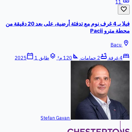
11
favorite_border
فيلا بـ 4 غرف نوم مع تدفئة أرضية، على بعد 20 دقيقة من
محطة مترو Pacii
location_on
Bacu
calendar_today
layers
square_foot
bathtub
bed
4 غرفة
2 حمامات
120 م²
طابق 1
2025
Stefan Gavan