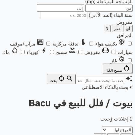
المساحة المستغلة (mp)
سنة البناء (الحد الأدنى)
مفروش
أي
نعم
لا
المرافق
garage
thermostat
ac_unit
تكييف هواء
تدفئة مركزية
مرآب/موقف
water_drop
bolt
pool
chair
سيارات
مفروش
مسبح
كهرباء
ماء
local_fire_department
غاز
restart_alt
مسح الكل
autorenew
search
auto_awesome
بحث
بحث بالذكاء الاصطناعي
auto_awesome
بيوت / فلل للبيع في Bacu
1 إعلانات وُجدت