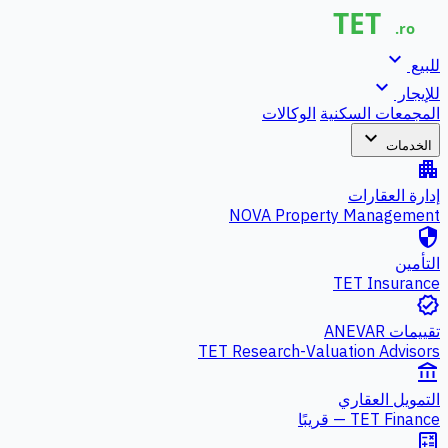
expand_more
للبيع
expand_more
للإيجار
المجمعات السكنية
الوكالات
expand_more
الخدمات
apartment
إدارة العقارات
NOVA Property Management
security
التأمين
TET Insurance
verified
تقييمات ANEVAR
TET Research-Valuation Advisors
account_balance
التمويل العقاري
TET Finance — قريبًا
calculate