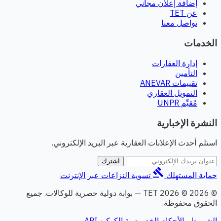
إضافة إعلان مجاني
عن TET
تواصل معنا
الخدمات
إدارة العقارات
التأمين
تقييمات ANEVAR
التمويل العقاري
مُقيِّم UNPR
النشرة الإخبارية
استلم أحدث الإعلانات العقارية عبر البريد الإلكتروني.
اشترك
gavel
حماية المستهلك
تسوية النزاعات عبر الإنترنت
© 2026 © 2026 TET — بوابة دولية حصرية للوكالات. جميع
الحقوق محفوظة.
الشروط والأحكام
الخصوصية
الكوكيز
API