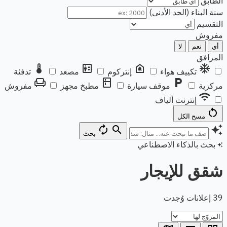
الطابق
سنة البناء (الحد الأدنى)
التقسيم
مفروش
أي
نعم
لا
المرافق
thermostat
elevator
doorbell
ac_unit
تكييف هواء
إنتركوم
مصعد
تدفئة
chair
kitchen
local_parking
مركزية
موقف سيارة
مطبخ مجهز
مفروش
wifi
إنترنت ألياف
restart_alt
مسح الكل
autorenew
search
auto_awesome
بحث
بحث بالذكاء الاصطناعي
auto_awesome
شقق للإيجار
39 إعلانات وُجدت