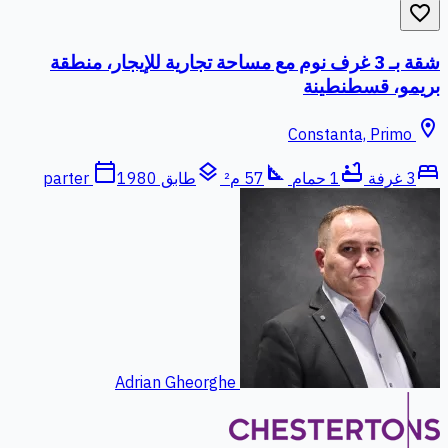
favorite_border
شقة بـ 3 غرف نوم مع مساحة تجارية للإيجار، منطقة
بريمو، قسطنطينة
location_on
Constanta, Primo
calendar_today
layers
square_foot
bathtub
bed
3 غرفة
1 حمام
57 م²
طابق parter
1980
Adrian Gheorghe