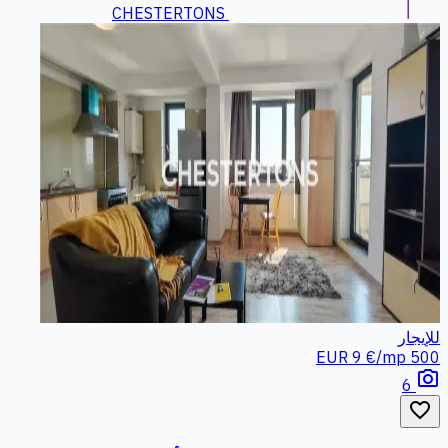
CHESTERTONS
للإيجار
9 €/mp
500 EUR
photo_camera
6
favorite_border