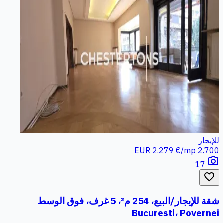
للإيجار
2.279 €/mp
2.700 EUR
photo_camera
17
favorite_border
شقة للإيجار/البيع، 254 م²، 5 غرف، فوق الوسط
Bucuresti، Povernei