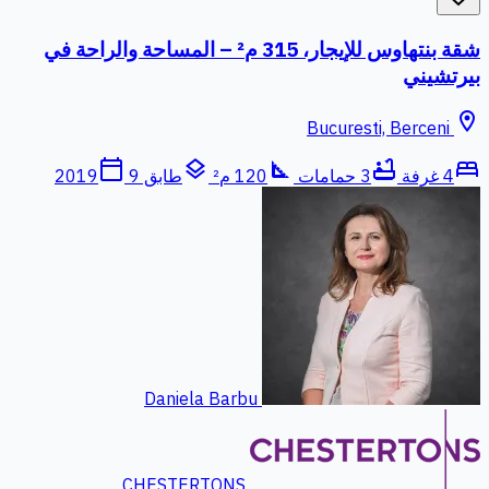
شقة بنتهاوس للإيجار، 315 م² – المساحة والراحة في
بيرتشيني
location_on
Bucuresti, Berceni
calendar_today
layers
square_foot
bathtub
bed
4 غرفة
3 حمامات
120 م²
طابق 9
2019
Daniela Barbu
CHESTERTONS