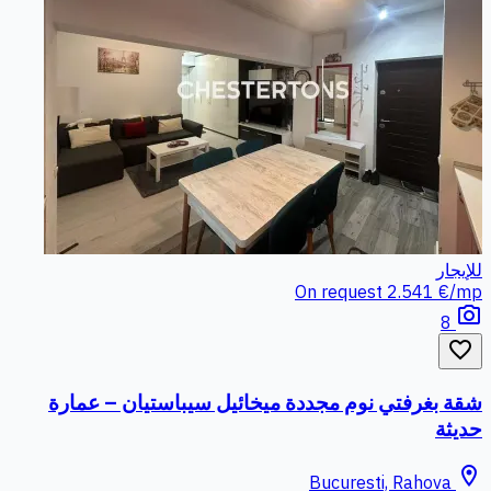
للإيجار
On request
2.541 €/mp
photo_camera
8
favorite_border
شقة بغرفتي نوم مجددة ميخائيل سيباستيان – عمارة
حديثة
location_on
Bucuresti, Rahova