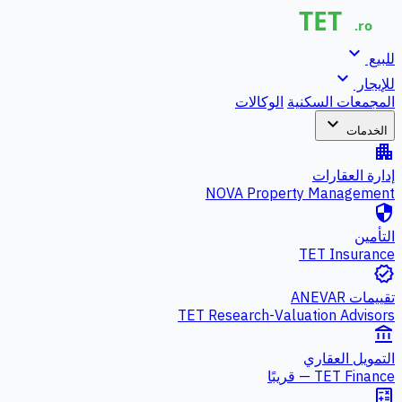
expand_more
للبيع
expand_more
للإيجار
المجمعات السكنية
الوكالات
expand_more
الخدمات
apartment
إدارة العقارات
NOVA Property Management
security
التأمين
TET Insurance
verified
تقييمات ANEVAR
TET Research-Valuation Advisors
account_balance
التمويل العقاري
TET Finance — قريبًا
calculate