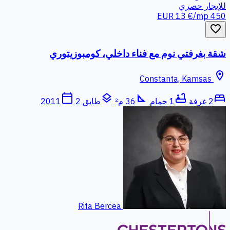
للإيجار
حصري
13 €/mp
450 EUR
favorite_border
شقة بغرفتي نوم مع فناء داخلي، كومبوزيتوري
location_on
Constanta, Kamsas
calendar_today
layers
square_foot
bathtub
bed
2 غرفة
1 حمام
36 م²
طابق 2
2011
Rita Bercea