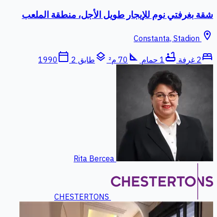
شقة بغرفتي نوم للإيجار طويل الأجل، منطقة الملعب
location_on
Constanta, Stadion
calendar_today
layers
square_foot
bathtub
bed
2 غرفة
1 حمام
70 م²
طابق 2
1990
Rita Bercea
CHESTERTONS