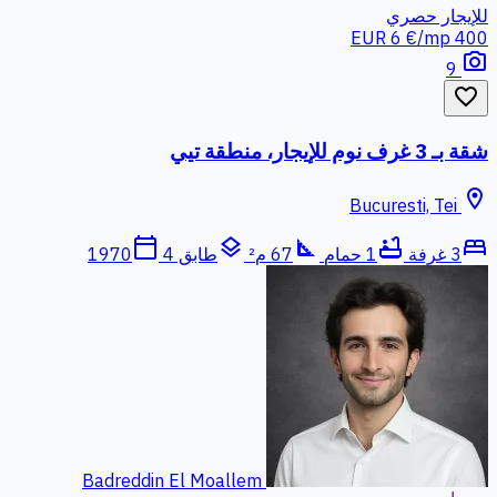
للإيجار
حصري
6 €/mp
400 EUR
photo_camera
9
favorite_border
شقة بـ 3 غرف نوم للإيجار، منطقة تيي
location_on
Bucuresti, Tei
calendar_today
layers
square_foot
bathtub
bed
3 غرفة
1 حمام
67 م²
طابق 4
1970
Badreddin El Moallem