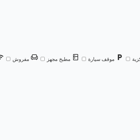
fi
chair
kitchen
local_parking
زية
موقف سيارة
مطبخ مجهز
مفروش