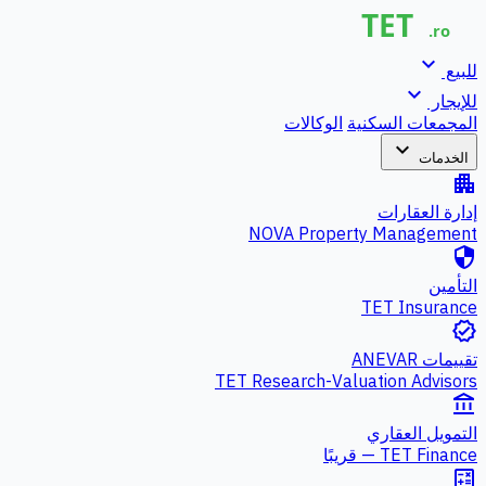
expand_more
للبيع
expand_more
للإيجار
المجمعات السكنية
الوكالات
expand_more
الخدمات
apartment
إدارة العقارات
NOVA Property Management
security
التأمين
TET Insurance
verified
تقييمات ANEVAR
TET Research-Valuation Advisors
account_balance
التمويل العقاري
TET Finance — قريبًا
calculate