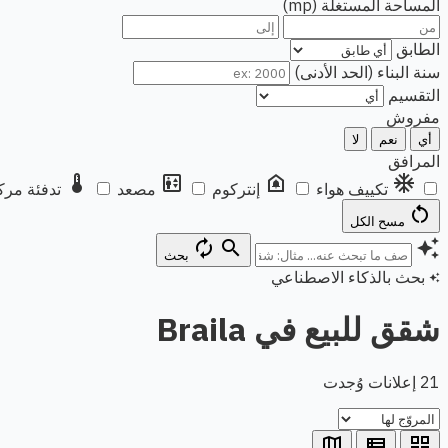
المساحة المستغلة (mp)
الطابق
سنة البناء (الحد الأدنى)
التقسيم
مفروش
أي
نعم
لا
المرافق
thermostat
elevator
doorbell
ac_unit
تكييف هواء
إنتركوم
مصعد
تدفئة مرك
restart_alt
مسح الكل
autorenew
search
auto_awesome
بحث
بحث بالذكاء الاصطناعي
auto_awesome
شقق للبيع في Braila
21 إعلانات وُجدت
map
view_list
grid_view