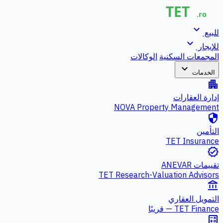
expand_more
للبيع
expand_more
للإيجار
المجمعات السكنية
الوكالات
expand_more
الخدمات
apartment
إدارة العقارات
NOVA Property Management
security
التأمين
TET Insurance
verified
تقييمات ANEVAR
TET Research-Valuation Advisors
account_balance
التمويل العقاري
TET Finance — قريبًا
calculate