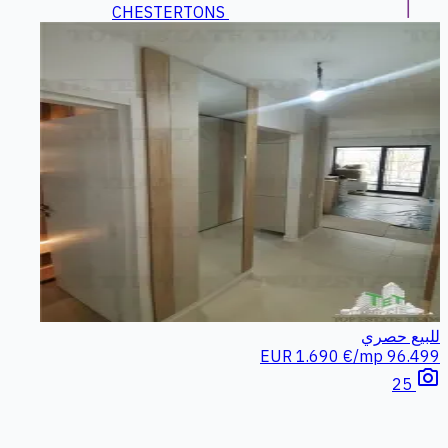
CHESTERTONS
للبيع
حصري
1.690 €/mp
96.499 EUR
photo_camera
25