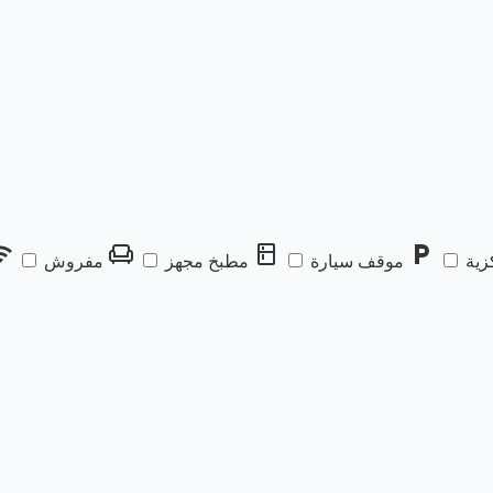
fi
chair
kitchen
local_parking
زية
موقف سيارة
مطبخ مجهز
مفروش