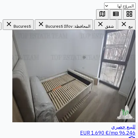
map
view_list
grid_view
close
close
close
close
بيع
شقق
المحافظة: Bucuresti Ilfov
Bucuresti
للبيع
حصري
1.690 €/mp
96.246 EUR