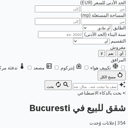
الحد الأدنى للسعر (EUR)
المساحة المستغلة (mp)
الطابق
سنة البناء (الحد الأدنى)
التقسيم
مفروش
أي
نعم
لا
المرافق
thermostat
elevator
doorbell
ac_unit
تكييف هواء
إنتركوم
مصعد
تدفئة مرك
restart_alt
مسح الكل
autorenew
search
auto_awesome
بحث
بحث بالذكاء الاصطناعي
auto_awesome
شقق للبيع في Bucuresti
354 إعلانات وُجدت