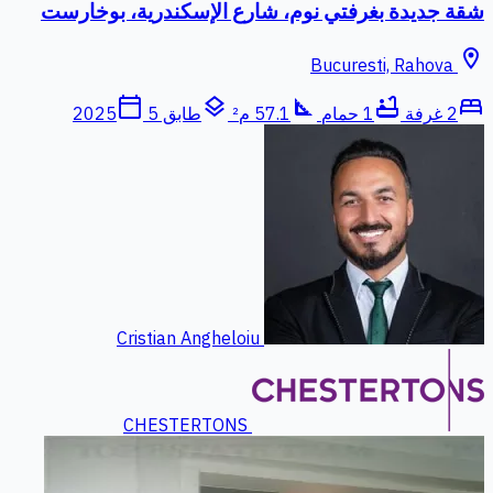
شقة جديدة بغرفتي نوم، شارع الإسكندرية، بوخارست
location_on
Bucuresti, Rahova
calendar_today
layers
square_foot
bathtub
bed
2 غرفة
1 حمام
57.1 م²
طابق 5
2025
Cristian Angheloiu
CHESTERTONS