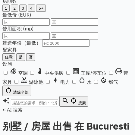
房间数
1
2
3
4
5+
最低价 (EUR)
使用面积 (mp)
建造年份（最低）
配家具
任意
是
否
设施
ac_unit
thermostat
garage
chair
空调
中央供暖
车库/停车位
带
pool
bolt
water_drop
local_fire_department
家具
游泳池
电力
水
燃气
restart_alt
清除全部
auto_awesome
search
autorenew
搜索
AI 搜索
auto_awesome
别墅 / 房屋 出售 在 Bucuresti