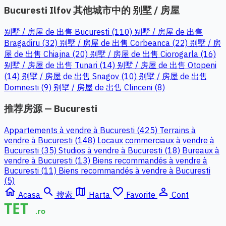
Bucuresti Ilfov 其他城市中的 别墅 / 房屋
别墅 / 房屋 de 出售 Bucuresti (110)
别墅 / 房屋 de 出售
Bragadiru (32)
别墅 / 房屋 de 出售 Corbeanca (22)
别墅 / 房
屋 de 出售 Chiajna (20)
别墅 / 房屋 de 出售 Ciorogarla (16)
别墅 / 房屋 de 出售 Tunari (14)
别墅 / 房屋 de 出售 Otopeni
(14)
别墅 / 房屋 de 出售 Snagov (10)
别墅 / 房屋 de 出售
Domnesti (9)
别墅 / 房屋 de 出售 Clinceni (8)
推荐房源 — Bucuresti
Appartements à vendre à Bucuresti (425)
Terrains à
vendre à Bucuresti (148)
Locaux commerciaux à vendre à
Bucuresti (35)
Studios à vendre à Bucuresti (18)
Bureaux à
vendre à Bucuresti (13)
Biens recommandés à vendre à
Bucuresti (11)
Biens recommandés à vendre à Bucuresti
(5)
home
search
map
favorite_border
person_outline
Acasa
搜索
Harta
Favorite
Cont