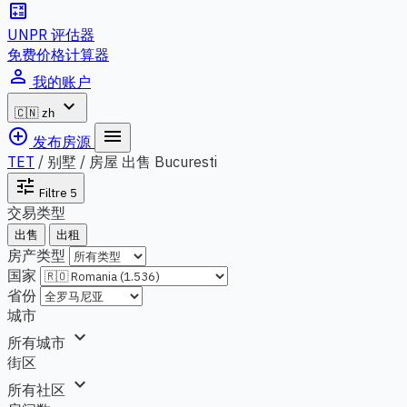
calculate
UNPR 评估器
免费价格计算器
person_outline
我的账户
expand_more
🇨🇳
zh
add_circle_outline
menu
发布房源
TET
/
别墅 / 房屋 出售 Bucuresti
tune
Filtre
5
交易类型
出售
出租
房产类型
国家
省份
城市
expand_more
所有城市
街区
expand_more
所有社区