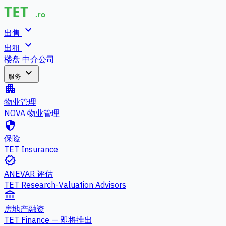
expand_more
出售
expand_more
出租
楼盘
中介公司
expand_more
服务
apartment
物业管理
NOVA 物业管理
security
保险
TET Insurance
verified
ANEVAR 评估
TET Research-Valuation Advisors
account_balance
房地产融资
TET Finance — 即将推出