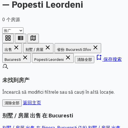
— Popesti Leordeni
0 个房源
grid_view
view_list
map
close
close
close
出售
别墅 / 房屋
省份: Bucuresti Ilfov
close
close
bookmark_add
保存搜索
Bucuresti
Popesti Leordeni
清除全部
search_off
未找到房产
Încearcă să modifici filtrele sau să cauți în altă locație.
返回主页
清除全部
别墅 / 房屋 出售 在 Bucuresti
别墅 / 房屋 出售 在 Pipera, Bucuresti (19)
别墅 / 房屋 出售