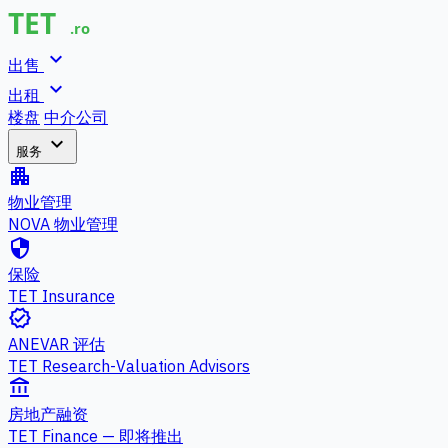
expand_more
出售
expand_more
出租
楼盘
中介公司
expand_more
服务
apartment
物业管理
NOVA 物业管理
security
保险
TET Insurance
verified
ANEVAR 评估
TET Research-Valuation Advisors
account_balance
房地产融资
TET Finance — 即将推出