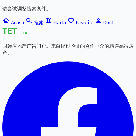
请尝试调整搜索条件。
home
search
map
favorite_border
person_outline
Acasa
搜索
Harta
Favorite
Cont
国际房地产广告门户。来自经过验证的合作中介的精选高端房
产。