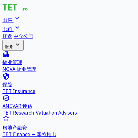
expand_more
出售
expand_more
出租
楼盘
中介公司
expand_more
服务
apartment
物业管理
NOVA 物业管理
security
保险
TET Insurance
verified
ANEVAR 评估
TET Research-Valuation Advisors
account_balance
房地产融资
TET Finance — 即将推出