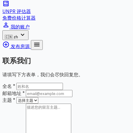
calculate
UNPR 评估器
免费价格计算器
person_outline
我的账户
expand_more
🇨🇳
zh
add_circle_outline
menu
发布房源
联系我们
请填写下方表单，我们会尽快回复您。
全名
*
邮箱地址
*
主题
*