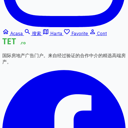
home
search
map
favorite_border
person_outline
Acasa
搜索
Harta
Favorite
Cont
国际房地产广告门户。来自经过验证的合作中介的精选高端房
产。