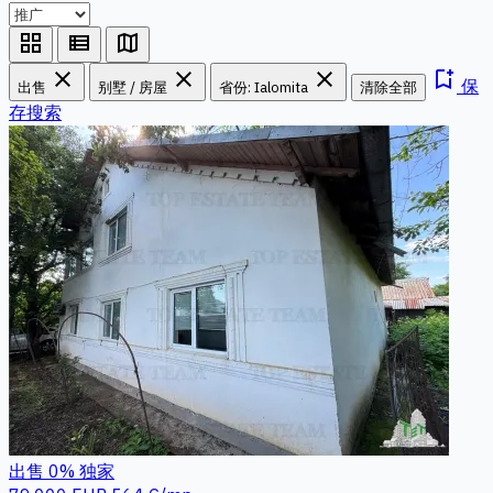
grid_view
view_list
map
close
close
close
bookmark_add
保
出售
别墅 / 房屋
省份: Ialomita
清除全部
存搜索
出售
0%
独家