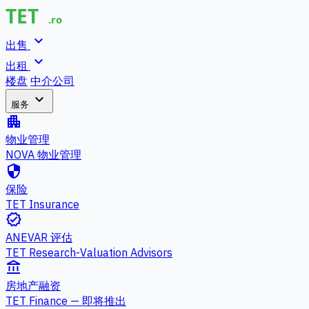
expand_more
出售
expand_more
出租
楼盘
中介公司
expand_more
服务
apartment
物业管理
NOVA 物业管理
security
保险
TET Insurance
verified
ANEVAR 评估
TET Research-Valuation Advisors
account_balance
房地产融资
TET Finance — 即将推出