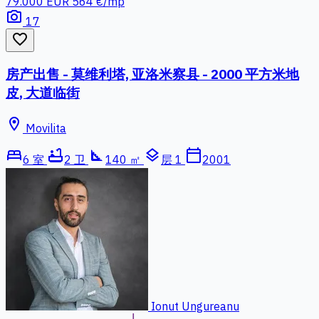
79.000 EUR
564 €/mp
photo_camera
17
favorite_border
房产出售 - 莫维利塔, 亚洛米察县 - 2000 平方米地
皮, 大道临街
location_on
Movilita
bed
bathtub
square_foot
layers
calendar_today
6 室
2 卫
140 ㎡
层 1
2001
Ionut Ungureanu