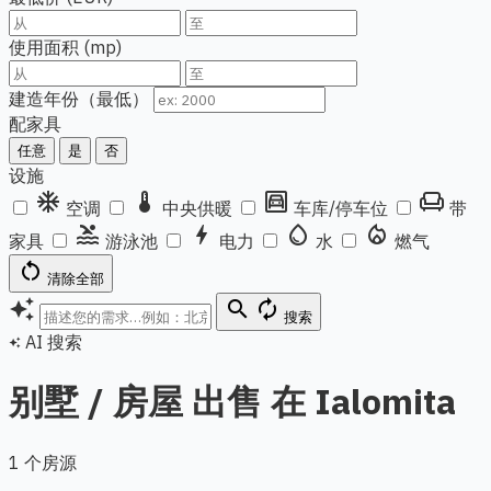
使用面积 (mp)
建造年份（最低）
配家具
任意
是
否
设施
ac_unit
thermostat
garage
chair
空调
中央供暖
车库/停车位
带
pool
bolt
water_drop
local_fire_department
家具
游泳池
电力
水
燃气
restart_alt
清除全部
auto_awesome
search
autorenew
搜索
AI 搜索
auto_awesome
别墅 / 房屋 出售 在 Ialomita
1 个房源