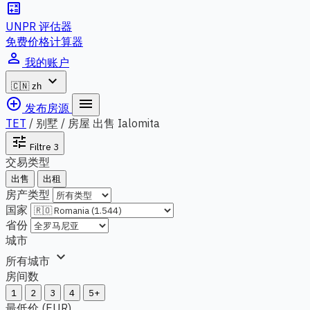
calculate
UNPR 评估器
免费价格计算器
person_outline
我的账户
expand_more
🇨🇳
zh
add_circle_outline
menu
发布房源
TET
/
别墅 / 房屋 出售 Ialomita
tune
Filtre
3
交易类型
出售
出租
房产类型
国家
省份
城市
expand_more
所有城市
房间数
1
2
3
4
5+
最低价 (EUR)