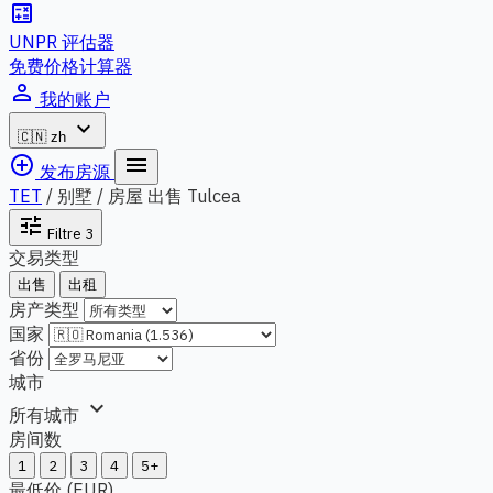
calculate
UNPR 评估器
免费价格计算器
person_outline
我的账户
expand_more
🇨🇳
zh
add_circle_outline
menu
发布房源
TET
/
别墅 / 房屋 出售 Tulcea
tune
Filtre
3
交易类型
出售
出租
房产类型
国家
省份
城市
expand_more
所有城市
房间数
1
2
3
4
5+
最低价 (EUR)