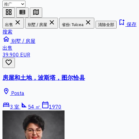
grid_view
view_list
map
close
close
close
bookmark_add
保存
出售
别墅 / 房屋
省份: Tulcea
清除全部
搜索
home
别墅 / 房屋
出售
39.900 EUR
favorite_border
房屋和土地，波斯塔，图尔恰县
location_on
Posta
bed
square_foot
calendar_today
3 室
54 ㎡
1970