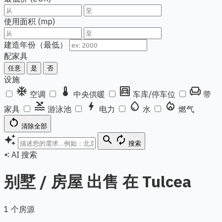
使用面积 (mp)
建造年份（最低）
配家具
任意
是
否
设施
ac_unit
thermostat
garage
chair
空调
中央供暖
车库/停车位
带
pool
bolt
water_drop
local_fire_department
家具
游泳池
电力
水
燃气
restart_alt
清除全部
auto_awesome
search
autorenew
搜索
AI 搜索
auto_awesome
别墅 / 房屋 出售 在 Tulcea
1 个房源