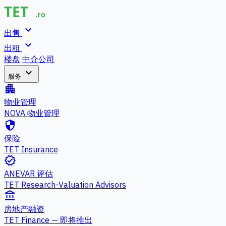
expand_more
出售
expand_more
出租
楼盘
中介公司
expand_more
服务
apartment
物业管理
NOVA 物业管理
security
保险
TET Insurance
verified
ANEVAR 评估
TET Research-Valuation Advisors
account_balance
房地产融资
TET Finance — 即将推出