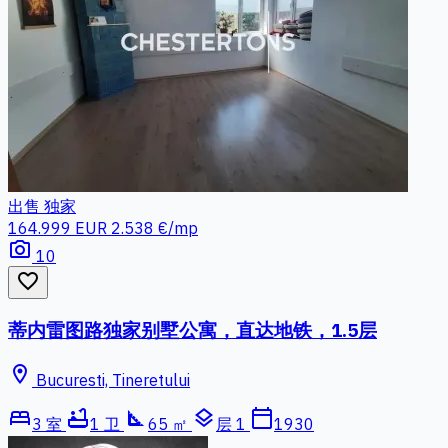
出售
独家
164.999 EUR
2.538 €/mp
photo_camera
10
favorite_border
蒂内雷图路独家别墅公寓，直达地铁，1.5层
location_on
Bucuresti, Tineretului
bed
bathtub
square_foot
layers
calendar_today
3 室
1 卫
65 ㎡
层 1
1930