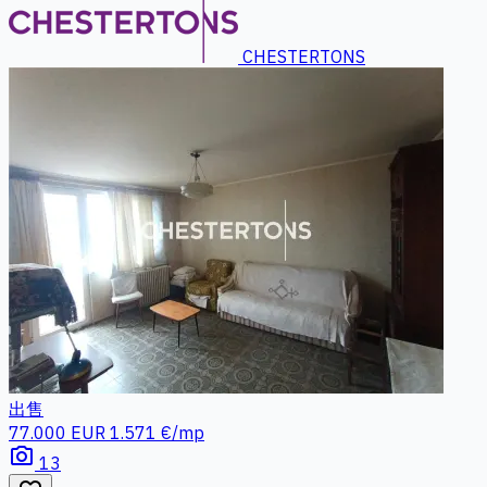
CHESTERTONS
出售
77.000 EUR
1.571 €/mp
photo_camera
13