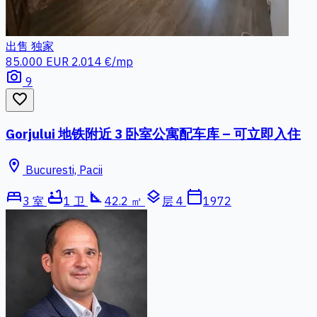
出售
独家
85.000 EUR
2.014 €/mp
photo_camera
9
favorite_border
Gorjului 地铁附近 3 卧室公寓配车库 – 可立即入住
location_on
Bucuresti, Pacii
bed
bathtub
square_foot
layers
calendar_today
3 室
1 卫
42.2 ㎡
层 4
1972