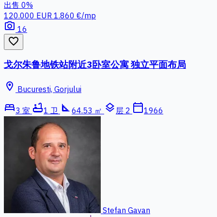
出售
0%
120.000 EUR
1.860 €/mp
photo_camera
16
favorite_border
戈尔朱鲁地铁站附近3卧室公寓 独立平面布局
location_on
Bucuresti, Gorjului
bed
bathtub
square_foot
layers
calendar_today
3 室
1 卫
64.53 ㎡
层 2
1966
Stefan Gavan