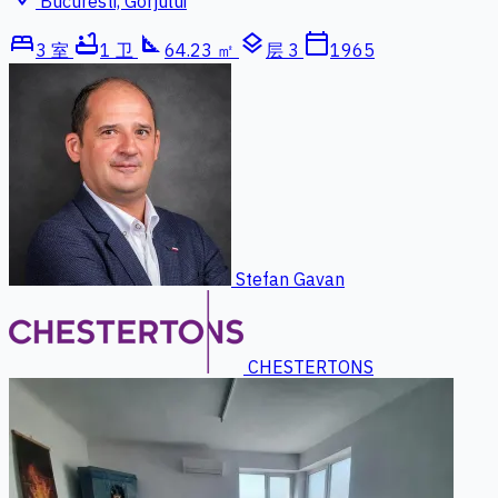
Bucuresti, Gorjului
bed
bathtub
square_foot
layers
calendar_today
3 室
1 卫
64.23 ㎡
层 3
1965
Stefan Gavan
CHESTERTONS