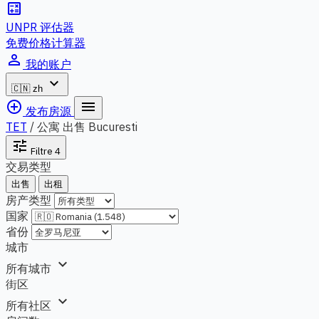
calculate
UNPR 评估器
免费价格计算器
person_outline
我的账户
expand_more
🇨🇳
zh
add_circle_outline
menu
发布房源
TET
/
公寓 出售 Bucuresti
tune
Filtre
4
交易类型
出售
出租
房产类型
国家
省份
城市
expand_more
所有城市
街区
expand_more
所有社区