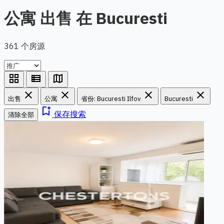
公寓 出售 在 Bucuresti
361 个房源
grid_view
view_list
map
close
close
close
close
出售
公寓
省份: Bucuresti Ilfov
Bucuresti
bookmark_add
保存搜索
清除全部