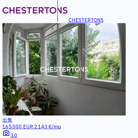
CHESTERTONS
出售
165.000 EUR
2.143 €/mp
photo_camera
10