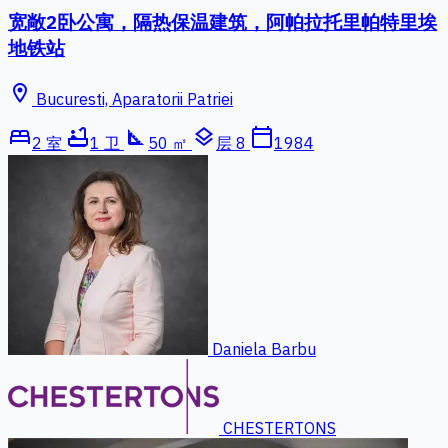
宽敞2卧公寓，隔热保温建筑，阿帕拉托里帕特里埃
地铁站
location_on
Bucuresti, Aparatorii Patriei
bed
bathtub
square_foot
layers
calendar_today
2 室
1 卫
50 ㎡
层 8
1984
Daniela Barbu
CHESTERTONS