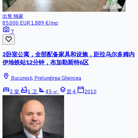
出售
独家
85.000 EUR
1.889 €/mp
photo_camera
7
favorite_border
2卧室公寓，全部配备家具和设施，距拉乌尔多姆内
伊地铁站12分钟，布加勒斯特6区
location_on
Bucuresti, Prelungirea Ghencea
bed
bathtub
square_foot
layers
calendar_today
2 室
1 卫
45 ㎡
层 4
2010