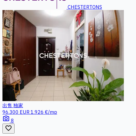
CHESTERTONS
出售
独家
96.300 EUR
1.926 €/mp
photo_camera
8
favorite_border