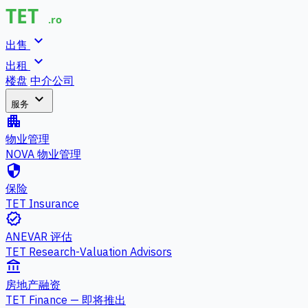
expand_more
出售
expand_more
出租
楼盘
中介公司
expand_more
服务
apartment
物业管理
NOVA 物业管理
security
保险
TET Insurance
verified
ANEVAR 评估
TET Research-Valuation Advisors
account_balance
房地产融资
TET Finance — 即将推出