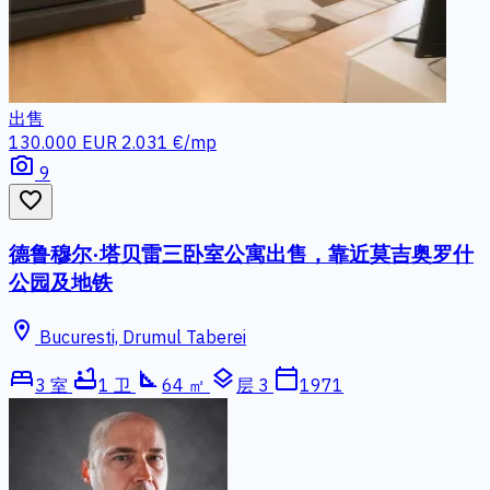
出售
130.000 EUR
2.031 €/mp
photo_camera
9
favorite_border
德鲁穆尔·塔贝雷三卧室公寓出售，靠近莫吉奥罗什
公园及地铁
location_on
Bucuresti, Drumul Taberei
bed
bathtub
square_foot
layers
calendar_today
3 室
1 卫
64 ㎡
层 3
1971