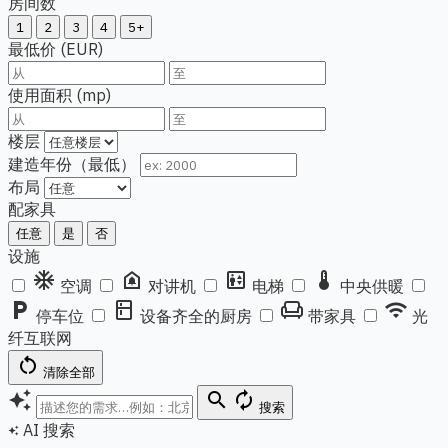
房间数
1
2
3
4
5+
最低价 (EUR)
使用面积 (mp)
楼层
建造年份（最低）
布局
配家具
任意
是
否
设施
ac_unit
doorbell
elevator
thermostat
空调
对讲机
电梯
中央供暖
local_parking
kitchen
chair
wifi
停车位
设备齐全的厨房
带家具
光
纤互联网
restart_alt
清除全部
auto_awesome
search
autorenew
搜索
AI 搜索
auto_awesome