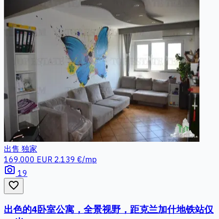
出售
独家
169.000 EUR
2.139 €/mp
photo_camera
19
favorite_border
出色的4卧室公寓，全景视野，距克兰加什地铁站仅