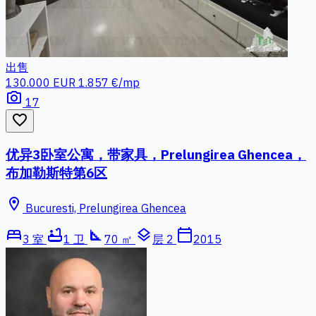
出售
130.000 EUR
1.857 €/mp
photo_camera
17
favorite_border
优异3卧室公寓，带家具，Prelungirea Ghencea，
布加勒斯特第6区
location_on
Bucuresti, Prelungirea Ghencea
bed
bathtub
square_foot
layers
calendar_today
3 室
1 卫
70 ㎡
层 2
2015