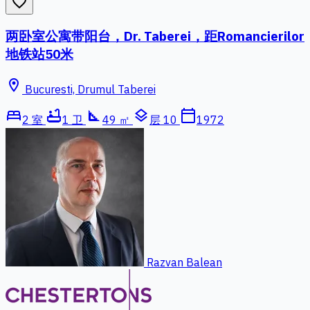
favorite_border
两卧室公寓带阳台，Dr. Taberei，距Romancierilor
地铁站50米
location_on
Bucuresti, Drumul Taberei
bed
bathtub
square_foot
layers
calendar_today
2 室
1 卫
49 ㎡
层 10
1972
Razvan Balean