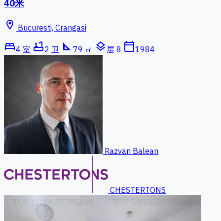
40米
location_on
Bucuresti, Crangasi
bed
bathtub
square_foot
layers
calendar_today
4 室
2 卫
79 ㎡
层 8
1984
Razvan Balean
CHESTERTONS