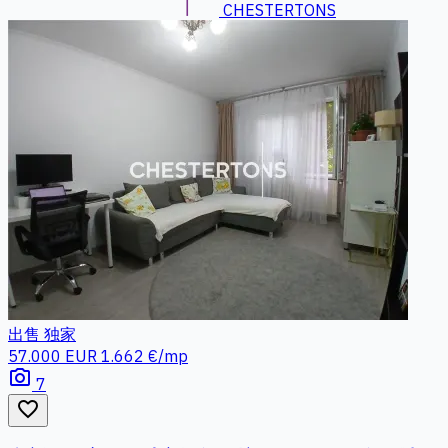
CHESTERTONS
出售
独家
57.000 EUR
1.662 €/mp
photo_camera
7
favorite_border