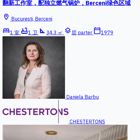
翻新工作室，配独立燃气锅炉，Berceni绿色区域
location_on
Bucuresti, Berceni
bed
bathtub
square_foot
layers
calendar_today
1 室
1 卫
34.3 ㎡
层 parter
1979
Daniela Barbu
CHESTERTONS