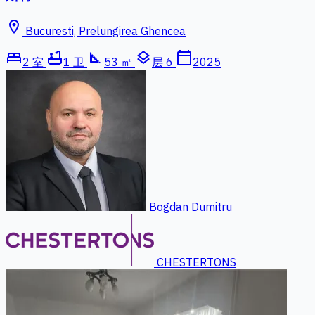
location_on
Bucuresti, Prelungirea Ghencea
bed
bathtub
square_foot
layers
calendar_today
2 室
1 卫
53 ㎡
层 6
2025
Bogdan Dumitru
CHESTERTONS