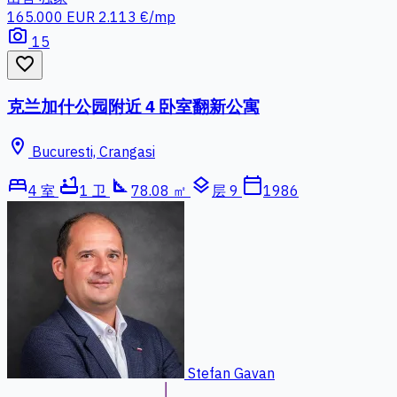
165.000 EUR
2.113 €/mp
photo_camera
15
favorite_border
克兰加什公园附近 4 卧室翻新公寓
location_on
Bucuresti, Crangasi
bed
bathtub
square_foot
layers
calendar_today
4 室
1 卫
78.08 ㎡
层 9
1986
Stefan Gavan