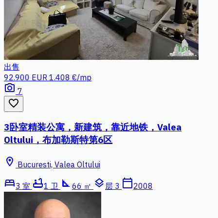
出售
92.900 EUR
1.408 €/mp
photo_camera
7
favorite_border
3卧室精装公寓，新建筑，靠近地铁，Valea
Oltului，布加勒斯特第6区
location_on
Bucuresti, Valea Oltului
bed
bathtub
square_foot
layers
calendar_today
3 室
1 卫
66 ㎡
层 3
2008