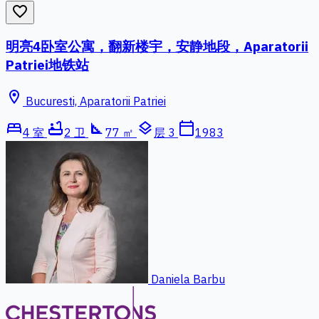
favorite_border
明亮4卧室公寓，翻新楼宇，安静地段，Aparatorii
Patriei地铁站
location_on
Bucuresti, Aparatorii Patriei
bed
bathtub
square_foot
layers
calendar_today
4 室
2 卫
77 ㎡
层 3
1983
Daniela Barbu