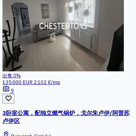
出售
0%
135.000 EUR
2.102 €/mp
photo_camera
9
favorite_border
3卧室公寓，配独立燃气锅炉，戈尔朱卢伊/阿普苏
卢伊区
location_on