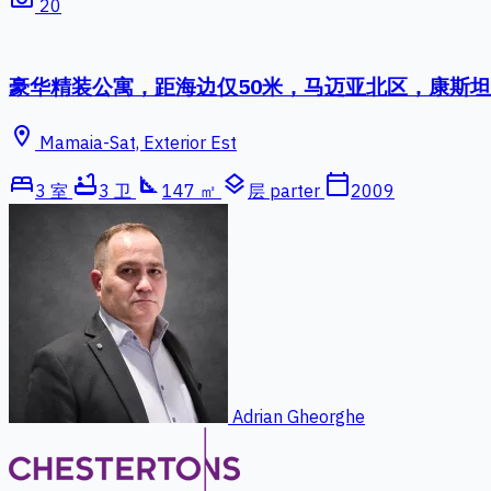
20
豪华精装公寓，距海边仅50米，马迈亚北区，康斯
location_on
Mamaia-Sat, Exterior Est
bed
bathtub
square_foot
layers
calendar_today
3 室
3 卫
147 ㎡
层 parter
2009
Adrian Gheorghe