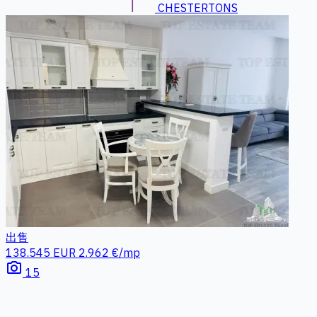
CHESTERTONS
出售
138.545 EUR
2.962 €/mp
photo_camera
15