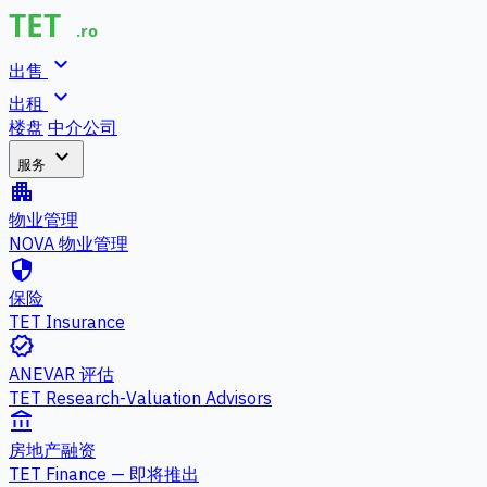
expand_more
出售
expand_more
出租
楼盘
中介公司
expand_more
服务
apartment
物业管理
NOVA 物业管理
security
保险
TET Insurance
verified
ANEVAR 评估
TET Research-Valuation Advisors
account_balance
房地产融资
TET Finance — 即将推出