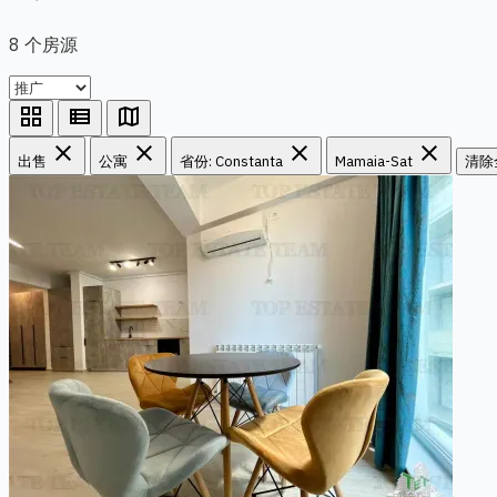
8 个房源
grid_view
view_list
map
close
close
close
close
出售
公寓
省份: Constanta
Mamaia-Sat
清除