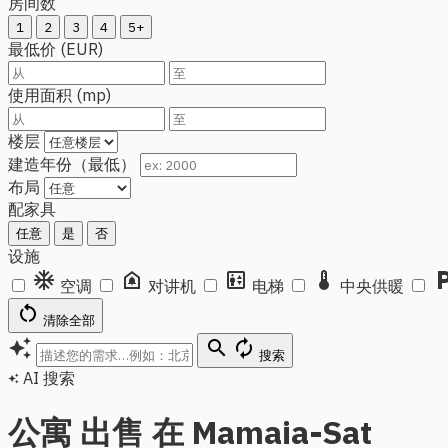
房间数
1
2
3
4
5+
最低价 (EUR)
使用面积 (mp)
楼层
建造年份（最低）
布局
配家具
任意
是
否
设施
ac_unit
doorbell
elevator
thermostat
local_pa
空调
对讲机
电梯
中央供暖
restart_alt
清除全部
auto_awesome
search
autorenew
搜索
AI 搜索
auto_awesome
公寓 出售 在 Mamaia-Sat