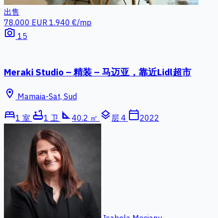
出售
78.000 EUR
1.940 €/mp
photo_camera
15
Meraki Studio – 精装 – 马迈亚，靠近Lidl超市
location_on
Mamaia-Sat, Sud
bed
bathtub
square_foot
layers
calendar_today
1 室
1 卫
40.2 ㎡
层 4
2022