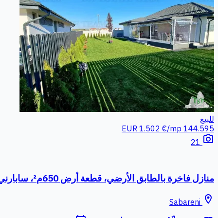
للبيع
1.502 €/mp
144.595 EUR
photo_camera
21
منازل فاخرة بالطابق الأرضي، قطعة أرض 650م²، سابارني - خطط الدفع
location_on
Sabareni