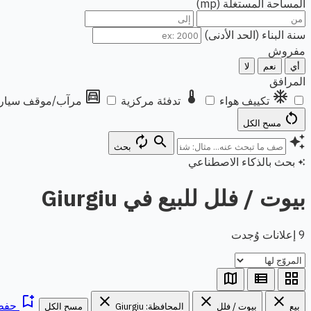
المساحة المستغلة (mp)
سنة البناء (الحد الأدنى)
مفروش
أي
نعم
لا
المرافق
garage
thermostat
ac_unit
تكييف هواء
تدفئة مركزية
مرآب/موقف سيار
restart_alt
مسح الكل
autorenew
search
auto_awesome
بحث
بحث بالذكاء الاصطناعي
auto_awesome
بيوت / فلل للبيع في Giurgiu
9 إعلانات وُجدت
map
view_list
grid_view
bookmark_add
close
close
close
حفظ 
بيع
بيوت / فلل
المحافظة: Giurgiu
مسح الكل