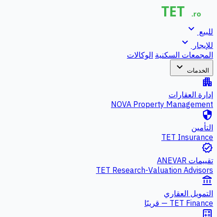
expand_more
للبيع
expand_more
للإيجار
المجمعات السكنية
الوكالات
expand_more
الخدمات
apartment
إدارة العقارات
NOVA Property Management
security
التأمين
TET Insurance
verified
تقييمات ANEVAR
TET Research-Valuation Advisors
account_balance
التمويل العقاري
TET Finance — قريبًا
calculate