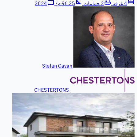
calendar_today
square_foot
bathtub
bed
4 غرفة
2 حمامات
96.25 م²
2024
Stefan Gavan
CHESTERTONS