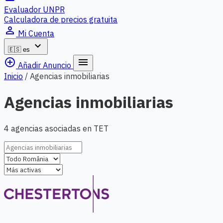
Evaluador UNPR
Calculadora de precios gratuita
person_outline
Mi Cuenta
expand_more
🇪🇸
es
add_circle_outline
menu
Añadir Anuncio
Inicio
/
Agencias inmobiliarias
Agencias inmobiliarias
4 agencias asociadas en TET