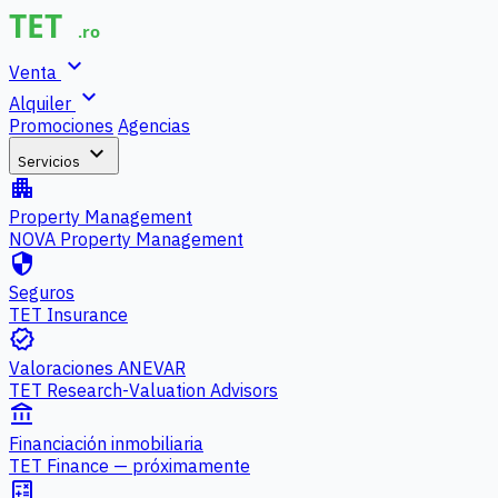
expand_more
Venta
expand_more
Alquiler
Promociones
Agencias
expand_more
Servicios
apartment
Property Management
NOVA Property Management
security
Seguros
TET Insurance
verified
Valoraciones ANEVAR
TET Research-Valuation Advisors
account_balance
Financiación inmobiliaria
TET Finance — próximamente
calculate