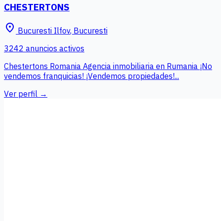
CHESTERTONS
place
Bucuresti Ilfov
,
Bucuresti
3242 anuncios activos
Chestertons Romania Agencia inmobiliaria en Rumania ¡No
vendemos franquicias! ¡Vendemos propiedades!...
Ver perfil →