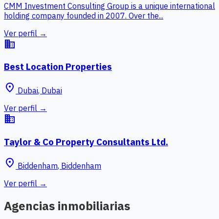
CMM Investment Consulting Group is a unique international
holding company founded in 2007. Over the...
Ver perfil →
business
Best Location Properties
place
Dubai
,
Dubai
Ver perfil →
business
Taylor & Co Property Consultants Ltd.
place
Biddenham
,
Biddenham
Ver perfil →
Agencias inmobiliarias