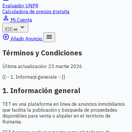
Evaluador UNPR
Calculadora de precios gratuita
person_outline
Mi Cuenta
expand_more
🇪🇸
es
add_circle_outline
menu
Añadir Anuncio
Términos y Condiciones
Última actualización: 23 martie 2026
{{-- 1. Informații generale --}}
1. Información general
TET es una plataforma en línea de anuncios inmobiliarios
que facilita la publicación y búsqueda de propiedades
disponibles para venta o alquiler en el territorio de
Rumania.