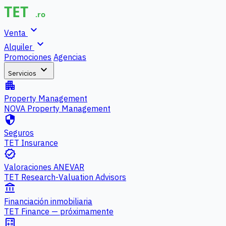
expand_more
Venta
expand_more
Alquiler
Promociones
Agencias
expand_more
Servicios
apartment
Property Management
NOVA Property Management
security
Seguros
TET Insurance
verified
Valoraciones ANEVAR
TET Research-Valuation Advisors
account_balance
Financiación inmobiliaria
TET Finance — próximamente
calculate