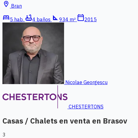
location_on
Bran
bed
bathtub
square_foot
calendar_today
5 hab.
4 baños
934 m²
2015
Nicolae Georgescu
CHESTERTONS
Casas / Chalets en venta en Brasov
3