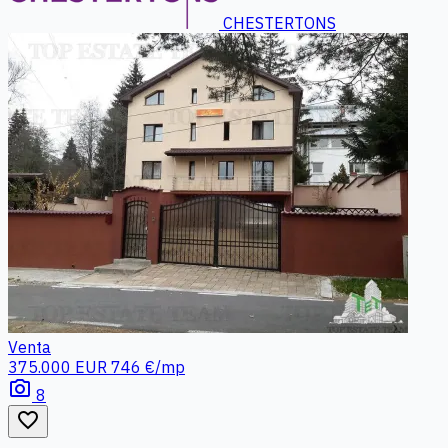
CHESTERTONS
Venta
375.000 EUR
746 €/mp
photo_camera
8
favorite_border