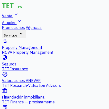
expand_more
Venta
expand_more
Alquiler
Promociones
Agencias
expand_more
Servicios
apartment
Property Management
NOVA Property Management
security
Seguros
TET Insurance
verified
Valoraciones ANEVAR
TET Research-Valuation Advisors
account_balance
Financiación inmobiliaria
TET Finance — próximamente
calculate