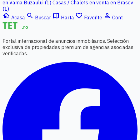
en Vama Buzaului (1)
Casas / Chalets en venta en Brasov
(1)
home
search
map
favorite_border
person_outline
Acasa
Buscar
Harta
Favorite
Cont
Portal internacional de anuncios inmobiliarios. Selección
exclusiva de propiedades premium de agencias asociadas
verificadas.