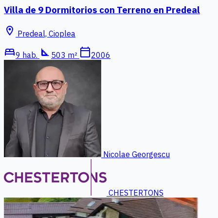
Villa de 9 Dormitorios con Terreno en Predeal
location_on
Predeal, Cioplea
bed
square_foot
calendar_today
9 hab.
503 m²
2006
Nicolae Georgescu
CHESTERTONS