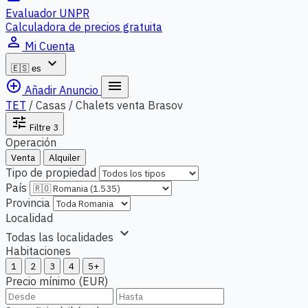
Evaluador UNPR
Calculadora de precios gratuita
person_outline
Mi Cuenta
expand_more
🇪🇸
es
add_circle_outline
menu
Añadir Anuncio
TET
/
Casas / Chalets venta Brasov
tune
Filtre
3
Operación
Venta
Alquiler
Tipo de propiedad
País
Provincia
Localidad
expand_more
Todas las localidades
Habitaciones
1
2
3
4
5+
Precio mínimo (EUR)