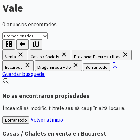
Vale
0 anuncios encontrados
grid_view
view_list
map
close
close
close
Venta
Casas / Chalets
Provincia: Bucuresti Ilfov
close
close
bookmark_add
Bucuresti
Dragomiresti Vale
Borrar todo
Guardar búsqueda
search_off
No se encontraron propiedades
Încearcă să modifici filtrele sau să cauți în altă locație.
Volver al inicio
Borrar todo
Casas / Chalets en venta en Bucuresti