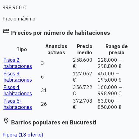
998.900 €
Precio máximo
bed
Precios por número de habitaciones
Anuncios
Precio
Rango de
Tipo
activos
medio
precio
Pisos 2
258.600
228.000 —
3
habitaciones
€
298.800 €
Pisos 3
127.067
45.000 —
6
habitaciones
€
195.000 €
Pisos 4
356.722
160.000 —
31
habitaciones
€
998.900 €
Pisos 5+
372.708
83.000 —
26
habitaciones
€
850.000 €
location_on
Barrios populares en Bucuresti
Pipera
(18 oferte)