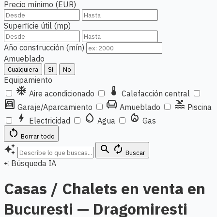
Precio mínimo (EUR)
Superficie útil (mp)
Año construcción (mín)
Amueblado
Cualquiera
Sí
No
Equipamiento
ac_unit
thermostat
Aire acondicionado
Calefacción central
garage
chair
pool
Garaje/Aparcamiento
Amueblado
Piscina
bolt
water_drop
local_fire_department
Electricidad
Agua
Gas
restart_alt
Borrar todo
auto_awesome
search
autorenew
Buscar
Búsqueda IA
auto_awesome
Casas / Chalets en venta en
Bucuresti — Dragomiresti