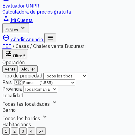
Evaluador UNPR
Calculadora de precios gratuita
person_outline
Mi Cuenta
expand_more
🇪🇸
es
add_circle_outline
menu
Añadir Anuncio
TET
/
Casas / Chalets venta Bucuresti
tune
Filtre
5
Operación
Venta
Alquiler
Tipo de propiedad
País
Provincia
Localidad
expand_more
Todas las localidades
Barrio
expand_more
Todos los barrios
Habitaciones
1
2
3
4
5+