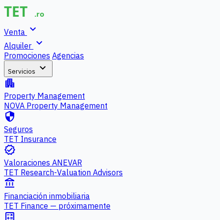
expand_more
Venta
expand_more
Alquiler
Promociones
Agencias
expand_more
Servicios
apartment
Property Management
NOVA Property Management
security
Seguros
TET Insurance
verified
Valoraciones ANEVAR
TET Research-Valuation Advisors
account_balance
Financiación inmobiliaria
TET Finance — próximamente
calculate