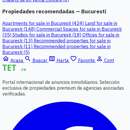
Propiedades recomendadas — Bucuresti
Apartments for sale in Bucuresti (424)
Land for sale in
Bucuresti (148)
Commercial Spaces for sale in Bucuresti
(35)
Studios for sale in Bucuresti (18)
Offices for sale in
Bucuresti (13)
Recommended properties for sale in
Bucuresti (11)
Recommended properties for sale in
Bucuresti (5)
home
search
map
favorite_border
person_outline
Acasa
Buscar
Harta
Favorite
Cont
Portal internacional de anuncios inmobiliarios. Selección
exclusiva de propiedades premium de agencias asociadas
verificadas.