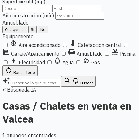
Superficie útil (mp)
Año construcción (mín)
Amueblado
Cualquiera
Sí
No
Equipamiento
ac_unit
thermostat
Aire acondicionado
Calefacción central
garage
chair
pool
Garaje/Aparcamiento
Amueblado
Piscina
bolt
water_drop
local_fire_department
Electricidad
Agua
Gas
restart_alt
Borrar todo
auto_awesome
search
autorenew
Buscar
Búsqueda IA
auto_awesome
Casas / Chalets en venta en
Valcea
1 anuncios encontrados