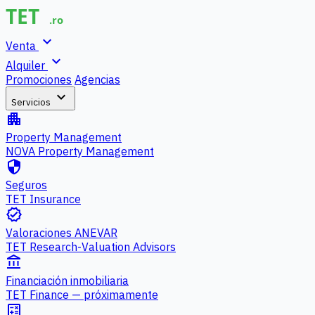
expand_more
Venta
expand_more
Alquiler
Promociones
Agencias
expand_more
Servicios
apartment
Property Management
NOVA Property Management
security
Seguros
TET Insurance
verified
Valoraciones ANEVAR
TET Research-Valuation Advisors
account_balance
Financiación inmobiliaria
TET Finance — próximamente
calculate