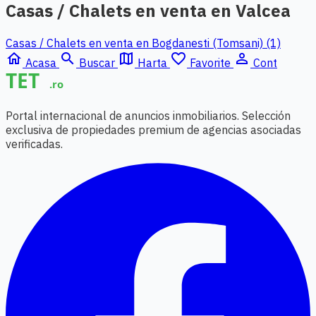
Casas / Chalets en venta en Valcea
Casas / Chalets en venta en Bogdanesti (Tomsani) (1)
home
search
map
favorite_border
person_outline
Acasa
Buscar
Harta
Favorite
Cont
Portal internacional de anuncios inmobiliarios. Selección
exclusiva de propiedades premium de agencias asociadas
verificadas.