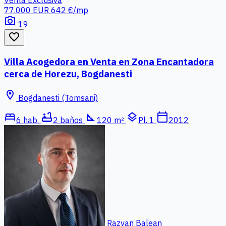
77.000 EUR
642 €/mp
photo_camera
19
favorite_border
Villa Acogedora en Venta en Zona Encantadora
cerca de Horezu, Bogdanesti
location_on
Bogdanesti (Tomsani)
bed
bathtub
square_foot
layers
calendar_today
6 hab.
2 baños
120 m²
Pl. 1
2012
Razvan Balean