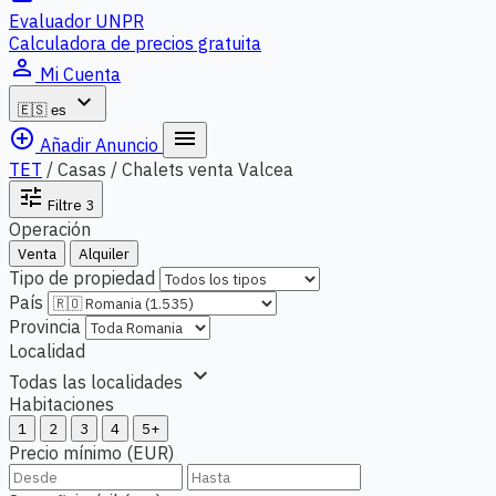
Evaluador UNPR
Calculadora de precios gratuita
person_outline
Mi Cuenta
expand_more
🇪🇸
es
add_circle_outline
menu
Añadir Anuncio
TET
/
Casas / Chalets venta Valcea
tune
Filtre
3
Operación
Venta
Alquiler
Tipo de propiedad
País
Provincia
Localidad
expand_more
Todas las localidades
Habitaciones
1
2
3
4
5+
Precio mínimo (EUR)