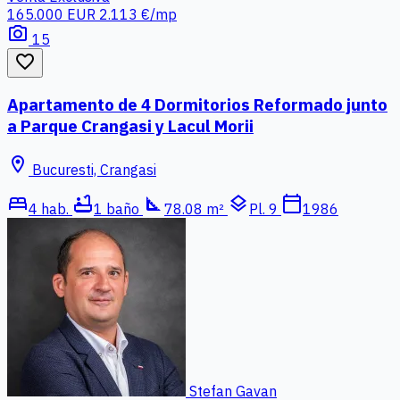
165.000 EUR
2.113 €/mp
photo_camera
15
favorite_border
Apartamento de 4 Dormitorios Reformado junto
a Parque Crangasi y Lacul Morii
location_on
Bucuresti, Crangasi
bed
bathtub
square_foot
layers
calendar_today
4 hab.
1 baño
78.08 m²
Pl. 9
1986
Stefan Gavan