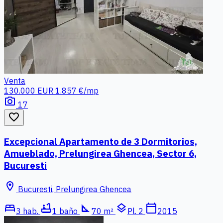
Venta
130.000 EUR
1.857 €/mp
photo_camera
17
favorite_border
Excepcional Apartamento de 3 Dormitorios,
Amueblado, Prelungirea Ghencea, Sector 6,
Bucuresti
location_on
Bucuresti, Prelungirea Ghencea
bed
bathtub
square_foot
layers
calendar_today
3 hab.
1 baño
70 m²
Pl. 2
2015