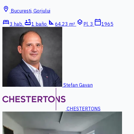
location_on
Bucuresti, Gorjului
bed
bathtub
square_foot
layers
calendar_today
3 hab.
1 baño
64.23 m²
Pl. 3
1965
Stefan Gavan
CHESTERTONS