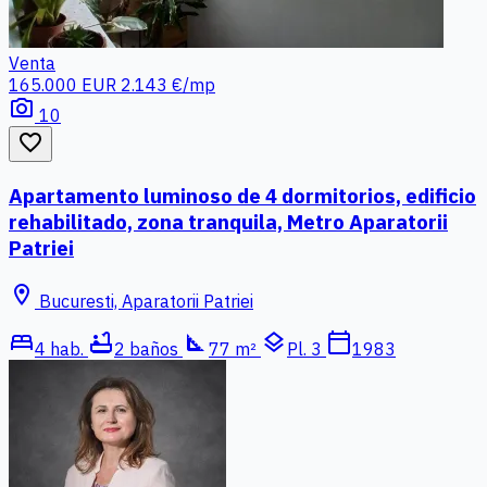
Venta
165.000 EUR
2.143 €/mp
photo_camera
10
favorite_border
Apartamento luminoso de 4 dormitorios, edificio
rehabilitado, zona tranquila, Metro Aparatorii
Patriei
location_on
Bucuresti, Aparatorii Patriei
bed
bathtub
square_foot
layers
calendar_today
4 hab.
2 baños
77 m²
Pl. 3
1983