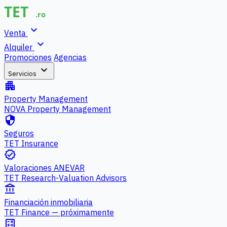
expand_more
Venta
expand_more
Alquiler
Promociones
Agencias
expand_more
Servicios
apartment
Property Management
NOVA Property Management
security
Seguros
TET Insurance
verified
Valoraciones ANEVAR
TET Research-Valuation Advisors
account_balance
Financiación inmobiliaria
TET Finance — próximamente
calculate