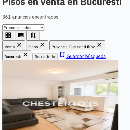
Pisos en venta en Bucuresti
361 anuncios encontrados
grid_view
view_list
map
close
close
close
Venta
Pisos
Provincia: Bucuresti Ilfov
close
bookmark_add
Guardar búsqueda
Bucuresti
Borrar todo