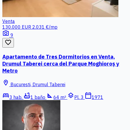
Venta
130.000 EUR
2.031 €/mp
photo_camera
9
favorite_border
Apartamento de Tres Dormitorios en Venta,
Drumul Taberei cerca del Parque Moghioroș y
Metro
location_on
Bucuresti, Drumul Taberei
bed
bathtub
square_foot
layers
calendar_today
3 hab.
1 baño
64 m²
Pl. 3
1971