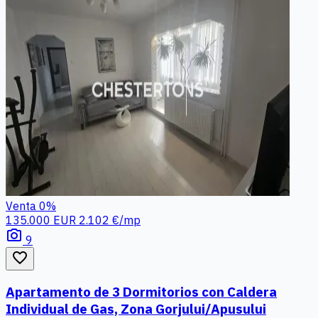
Venta
0%
135.000 EUR
2.102 €/mp
photo_camera
9
favorite_border
Apartamento de 3 Dormitorios con Caldera
Individual de Gas, Zona Gorjului/Apusului