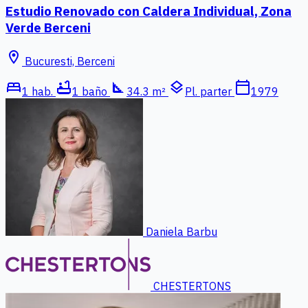
Estudio Renovado con Caldera Individual, Zona
Verde Berceni
location_on
Bucuresti, Berceni
bed
bathtub
square_foot
layers
calendar_today
1 hab.
1 baño
34.3 m²
Pl. parter
1979
Daniela Barbu
CHESTERTONS