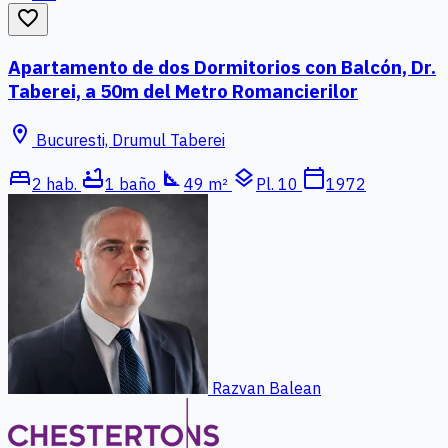
favorite_border
Apartamento de dos Dormitorios con Balcón, Dr.
Taberei, a 50m del Metro Romancierilor
location_on
Bucuresti, Drumul Taberei
bed
bathtub
square_foot
layers
calendar_today
2 hab.
1 baño
49 m²
Pl. 10
1972
Razvan Balean