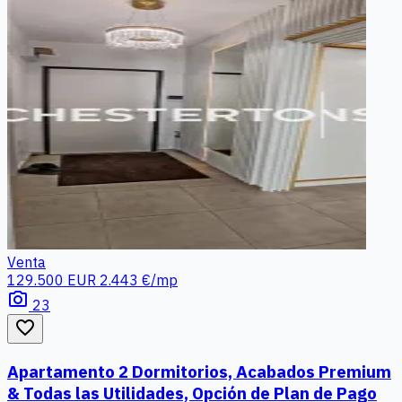
Venta
129.500 EUR
2.443 €/mp
photo_camera
23
favorite_border
Apartamento 2 Dormitorios, Acabados Premium
& Todas las Utilidades, Opción de Plan de Pago