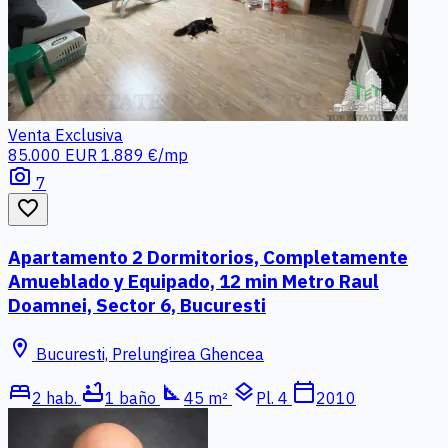
Venta
Exclusiva
85.000 EUR
1.889 €/mp
photo_camera
7
favorite_border
Apartamento 2 Dormitorios, Completamente
Amueblado y Equipado, 12 min Metro Raul
Doamnei, Sector 6, Bucuresti
location_on
Bucuresti, Prelungirea Ghencea
bed
bathtub
square_foot
layers
calendar_today
2 hab.
1 baño
45 m²
Pl. 4
2010