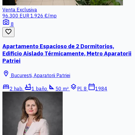
Venta
Exclusiva
96.300 EUR
1.926 €/mp
photo_camera
8
favorite_border
Apartamento Espacioso de 2 Dormitorios,
Edificio Aislado Térmicamente, Metro Aparatorii
Patriei
location_on
Bucuresti, Aparatorii Patriei
bed
bathtub
square_foot
layers
calendar_today
2 hab.
1 baño
50 m²
Pl. 8
1984