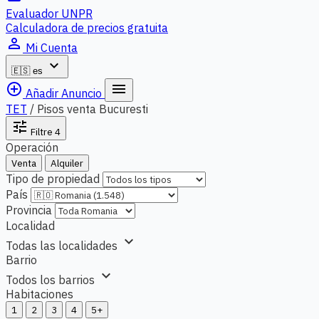
Evaluador UNPR
Calculadora de precios gratuita
person_outline
Mi Cuenta
expand_more
🇪🇸
es
add_circle_outline
menu
Añadir Anuncio
TET
/
Pisos venta Bucuresti
tune
Filtre
4
Operación
Venta
Alquiler
Tipo de propiedad
País
Provincia
Localidad
expand_more
Todas las localidades
Barrio
expand_more
Todos los barrios
Habitaciones
1
2
3
4
5+