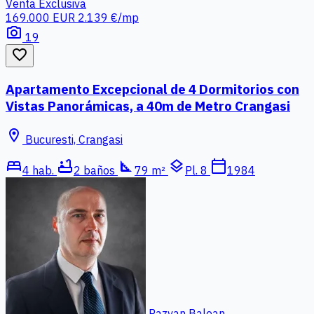
Venta
Exclusiva
169.000 EUR
2.139 €/mp
photo_camera
19
favorite_border
Apartamento Excepcional de 4 Dormitorios con
Vistas Panorámicas, a 40m de Metro Crangasi
location_on
Bucuresti, Crangasi
bed
bathtub
square_foot
layers
calendar_today
4 hab.
2 baños
79 m²
Pl. 8
1984
Razvan Balean