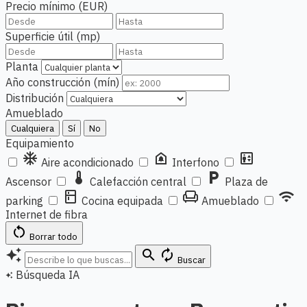
Precio mínimo (EUR)
Superficie útil (mp)
Planta
Año construcción (mín)
Distribución
Amueblado
Cualquiera
Sí
No
Equipamiento
ac_unit
doorbell
elevator
Aire acondicionado
Interfono
thermostat
local_parking
Ascensor
Calefacción central
Plaza de
kitchen
chair
wifi
parking
Cocina equipada
Amueblado
Internet de fibra
restart_alt
Borrar todo
auto_awesome
search
autorenew
Buscar
Búsqueda IA
auto_awesome