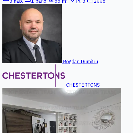
3 hab.
1 baño
66 m²
Pl. 3
2008
Bogdan Dumitru
CHESTERTONS