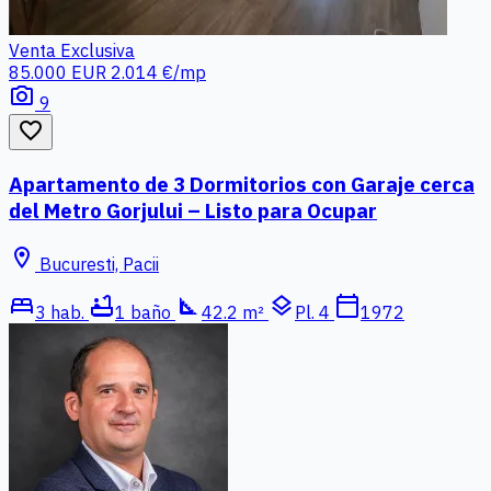
Venta
Exclusiva
85.000 EUR
2.014 €/mp
photo_camera
9
favorite_border
Apartamento de 3 Dormitorios con Garaje cerca
del Metro Gorjului – Listo para Ocupar
location_on
Bucuresti, Pacii
bed
bathtub
square_foot
layers
calendar_today
3 hab.
1 baño
42.2 m²
Pl. 4
1972