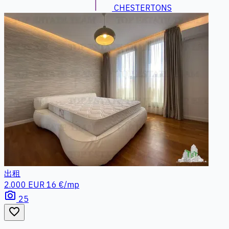
CHESTERTONS
出租
2.000 EUR
16 €/mp
photo_camera
25
favorite_border