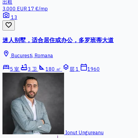
出租
3.000 EUR
17 €/mp
photo_camera
13
favorite_border
迷人别墅，适合居住或办公，多罗班蒂大道
location_on
Bucuresti, Romana
bed
bathtub
square_foot
layers
calendar_today
5 室
3 卫
180 ㎡
层 1
1960
Ionut Ungureanu