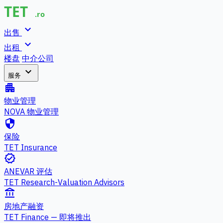
expand_more
出售
expand_more
出租
楼盘
中介公司
expand_more
服务
apartment
物业管理
NOVA 物业管理
security
保险
TET Insurance
verified
ANEVAR 评估
TET Research-Valuation Advisors
account_balance
房地产融资
TET Finance — 即将推出