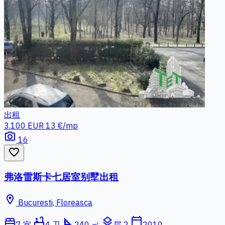
出租
3.100 EUR
13 €/mp
photo_camera
16
favorite_border
弗洛雷斯卡七居室别墅出租
location_on
Bucuresti, Floreasca
bed
bathtub
square_foot
layers
calendar_today
7 室
4 卫
240 ㎡
层 2
2010