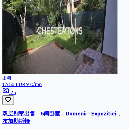
出租
1.750 EUR
9 €/mp
photo_camera
25
favorite_border
双层别墅出售，5间卧室，Domenii - Expozitiei，
布加勒斯特