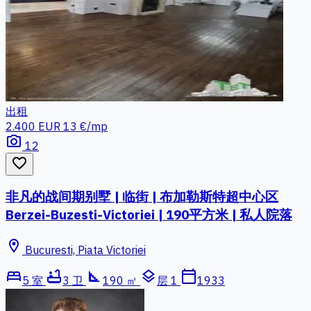
出租
2.400 EUR
13 €/mp
photo_camera
12
favorite_border
非凡的战间期别墅 | 临街 | 布加勒斯特超中心区
Berzei-Buzesti-Victoriei | 190平方米 | 私人院落
location_on
Bucuresti, Piata Victoriei
bed
bathtub
square_foot
layers
calendar_today
5 室
3 卫
190 ㎡
层 1
1933