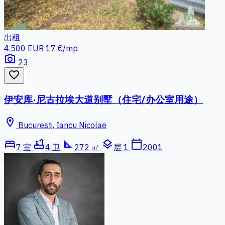
出租
4.500 EUR
17 €/mp
photo_camera
23
favorite_border
伊安库·尼古拉埃大道别墅（住宅/办公室用途）
location_on
Bucuresti, Iancu Nicolae
bed
bathtub
square_foot
layers
calendar_today
7 室
4 卫
272 ㎡
层 1
2001