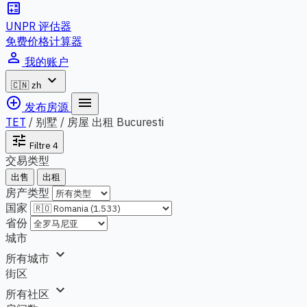
calculate
UNPR 评估器
免费价格计算器
person_outline
我的账户
expand_more
🇨🇳
zh
add_circle_outline
menu
发布房源
TET
/
别墅 / 房屋 出租 Bucuresti
tune
Filtre
4
交易类型
出售
出租
房产类型
国家
省份
城市
expand_more
所有城市
街区
expand_more
所有社区