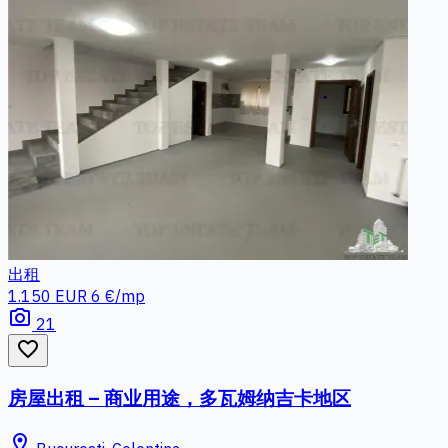
出租
1.150 EUR
6 €/mp
photo_camera
21
favorite_border
房屋出租 – 商业用途，多瓦姆纳吉卡地区
location_on