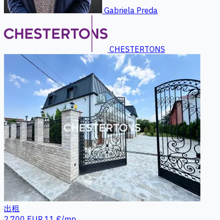
Gabriela Preda
CHESTERTONS
出租
2.700 EUR
11 €/mp