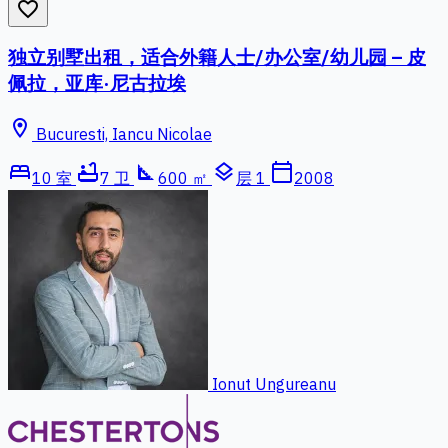
favorite_border
独立别墅出租，适合外籍人士/办公室/幼儿园 – 皮
佩拉，亚库·尼古拉埃
location_on
Bucuresti, Iancu Nicolae
bed
bathtub
square_foot
layers
calendar_today
10 室
7 卫
600 ㎡
层 1
2008
Ionut Ungureanu