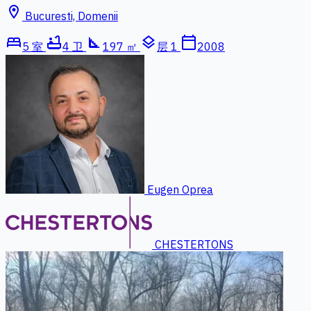
location_on
Bucuresti, Domenii
bed
bathtub
square_foot
layers
calendar_today
5 室
4 卫
197 ㎡
层 1
2008
Eugen Oprea
CHESTERTONS