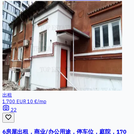
出租
1.700 EUR
10 €/mp
photo_camera
22
favorite_border
6房屋出租，商业/办公用途，停车位，庭院，170