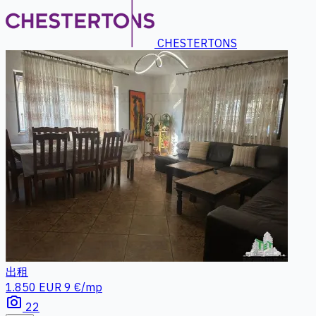
CHESTERTONS
出租
1.850 EUR
9 €/mp
photo_camera
22