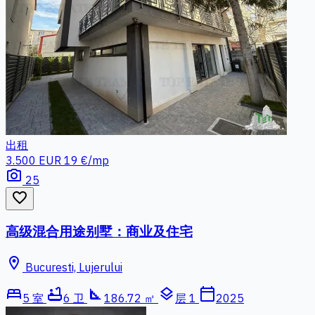
出租
3.500 EUR
19 €/mp
photo_camera
25
favorite_border
高级混合用途别墅：商业及住宅
location_on
Bucuresti, Lujerului
bed
bathtub
square_foot
layers
calendar_today
5 室
6 卫
186.72 ㎡
层 1
2025