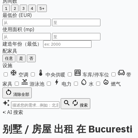
房间数
1
2
3
4
5+
最低价 (EUR)
使用面积 (mp)
建造年份（最低）
配家具
任意
是
否
设施
ac_unit
thermostat
garage
chair
空调
中央供暖
车库/停车位
带
pool
bolt
water_drop
local_fire_department
家具
游泳池
电力
水
燃气
restart_alt
清除全部
auto_awesome
search
autorenew
搜索
AI 搜索
auto_awesome
别墅 / 房屋 出租 在 Bucuresti