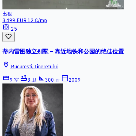
出租
3.499 EUR
12 €/mp
photo_camera
25
favorite_border
蒂内雷图独立别墅 – 靠近地铁和公园的绝佳位置
location_on
Bucuresti, Tineretului
bed
bathtub
square_foot
calendar_today
9 室
3 卫
300 ㎡
2009