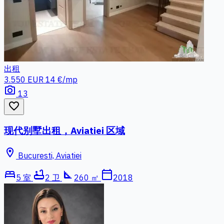
出租
3.550 EUR
14 €/mp
photo_camera
13
favorite_border
现代别墅出租，Aviatiei 区域
location_on
Bucuresti, Aviatiei
bed
bathtub
square_foot
calendar_today
5 室
2 卫
260 ㎡
2018