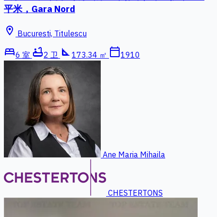
平米，Gara Nord
location_on
Bucuresti, Titulescu
bed
bathtub
square_foot
calendar_today
6 室
2 卫
173.34 ㎡
1910
Ane Maria Mihaila
CHESTERTONS