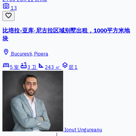
photo_camera
13
favorite_border
比培拉-亚库·尼古拉区域别墅出租，1000平方米地
块
location_on
Bucuresti, Pipera
bed
bathtub
square_foot
layers
5 室
3 卫
243 ㎡
层 1
Ionut Ungureanu