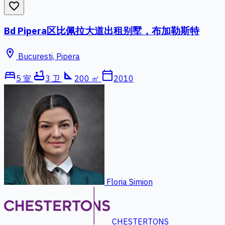
favorite_border
Bd Pipera区比佩拉大道出租别墅，布加勒斯特
location_on
Bucuresti, Pipera
bed
bathtub
square_foot
calendar_today
5 室
3 卫
200 ㎡
2010
Floria Simion
CHESTERTONS