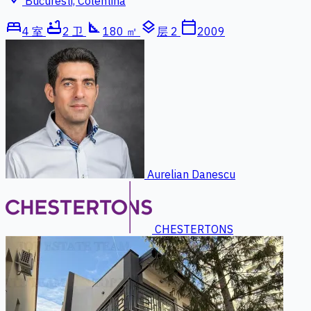
Bucuresti, Colentina
bed
bathtub
square_foot
layers
calendar_today
4 室
2 卫
180 ㎡
层 2
2009
Aurelian Danescu
CHESTERTONS