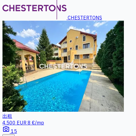
CHESTERTONS
出租
4.500 EUR
8 €/mp
photo_camera
15