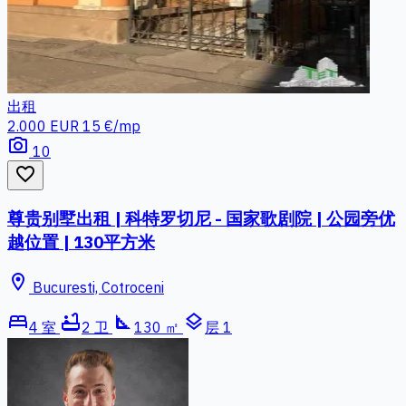
出租
2.000 EUR
15 €/mp
photo_camera
10
favorite_border
尊贵别墅出租 | 科特罗切尼 - 国家歌剧院 | 公园旁优
越位置 | 130平方米
location_on
Bucuresti, Cotroceni
bed
bathtub
square_foot
layers
4 室
2 卫
130 ㎡
层 1