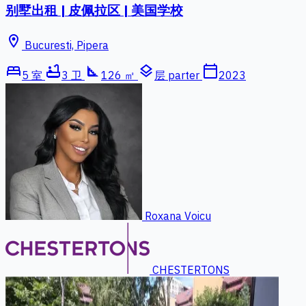
别墅出租 | 皮佩拉区 | 美国学校
location_on
Bucuresti, Pipera
bed
bathtub
square_foot
layers
calendar_today
5 室
3 卫
126 ㎡
层 parter
2023
Roxana Voicu
CHESTERTONS