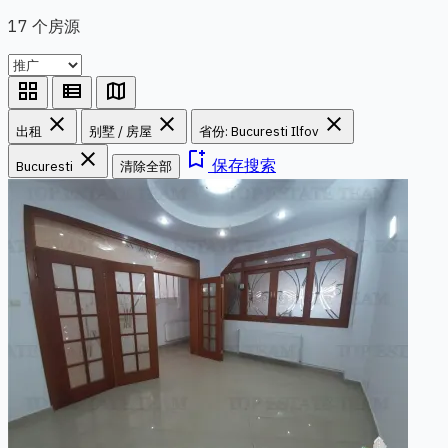
17 个房源
grid_view
view_list
map
close
close
close
出租
别墅 / 房屋
省份: Bucuresti Ilfov
close
bookmark_add
保存搜索
Bucuresti
清除全部