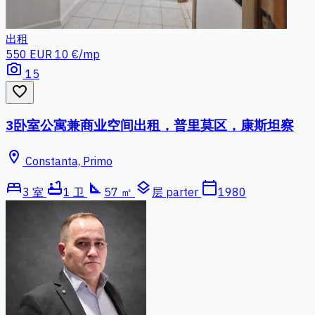
出租
550 EUR
10 €/mp
photo_camera
15
favorite_border
3卧室公寓兼商业空间出租，普里莫区，康斯坦察
location_on
Constanta, Primo
bed
bathtub
square_foot
layers
calendar_today
3 室
1 卫
57 ㎡
层 parter
1980