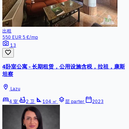
出租
550 EUR
5 €/mp
photo_camera
13
favorite_border
4卧室公寓 - 长期租赁，公用设施含税，拉祖，康斯
坦察
location_on
Lazu
bed
bathtub
square_foot
layers
calendar_today
4 室
2 卫
104 ㎡
层 parter
2023