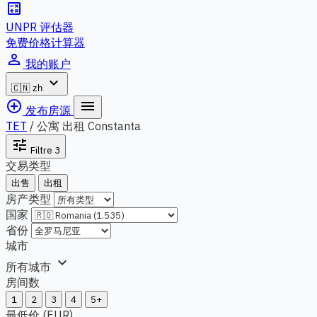
calculate
UNPR 评估器
免费价格计算器
person_outline
我的账户
expand_more
🇨🇳
zh
add_circle_outline
menu
发布房源
TET
/
公寓 出租 Constanta
tune
Filtre
3
交易类型
出售
出租
房产类型
国家
省份
城市
expand_more
所有城市
房间数
1
2
3
4
5+
最低价 (EUR)