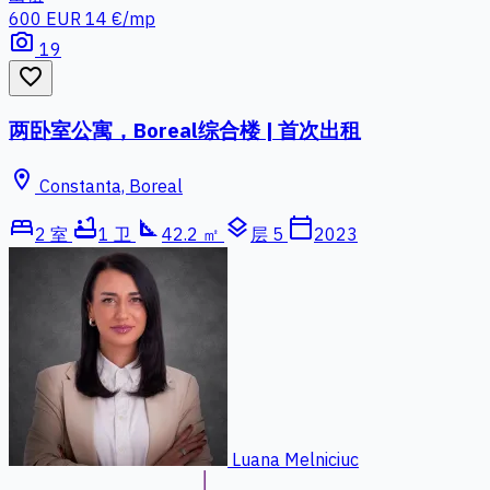
600 EUR
14 €/mp
photo_camera
19
favorite_border
两卧室公寓，Boreal综合楼 | 首次出租
location_on
Constanta, Boreal
bed
bathtub
square_foot
layers
calendar_today
2 室
1 卫
42.2 ㎡
层 5
2023
Luana Melniciuc