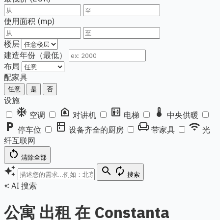
使用面积 (mp)
楼层
建造年份（最低）
布局
配家具
任意
是
否
设施
ac_unit
doorbell
elevator
thermostat
空调
对讲机
电梯
中央供暖
local_parking
kitchen
chair
wifi
停车位
设备齐全的厨房
带家具
光
纤互联网
restart_alt
清除全部
auto_awesome
search
autorenew
搜索
AI 搜索
auto_awesome
公寓 出租 在 Constanta