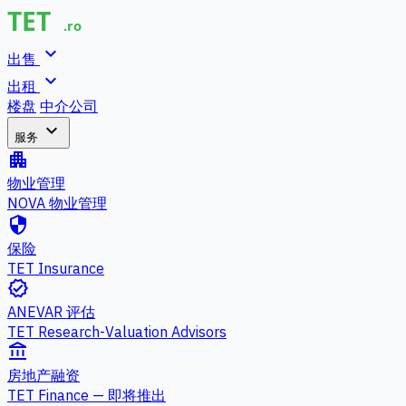
expand_more
出售
expand_more
出租
楼盘
中介公司
expand_more
服务
apartment
物业管理
NOVA 物业管理
security
保险
TET Insurance
verified
ANEVAR 评估
TET Research-Valuation Advisors
account_balance
房地产融资
TET Finance — 即将推出