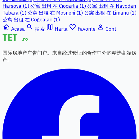
Harsova (1)
公寓 出租 在 Ciocarlia (1)
公寓 出租 在 Navodari
Tabara (1)
公寓 出租 在 Mosneni (1)
公寓 出租 在 Limanu (1)
公寓 出租 在 Cogealac (1)
home
search
map
favorite_border
person_outline
Acasa
搜索
Harta
Favorite
Cont
国际房地产广告门户。来自经过验证的合作中介的精选高端房
产。