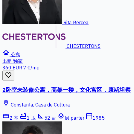
Rita Bercea
CHESTERTONS
home
公寓
出租
独家
360 EUR
7 €/mp
favorite_border
2卧室未装修公寓，高架一楼，文化宫区，康斯坦察
location_on
Constanta, Casa de Cultura
bed
bathtub
square_foot
layers
calendar_today
2 室
1 卫
52 ㎡
层 parter
1985