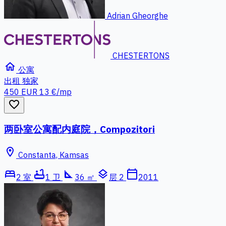
Adrian Gheorghe
CHESTERTONS
home
公寓
出租
独家
450 EUR
13 €/mp
favorite_border
两卧室公寓配内庭院，Compozitori
location_on
Constanta, Kamsas
bed
bathtub
square_foot
layers
calendar_today
2 室
1 卫
36 ㎡
层 2
2011