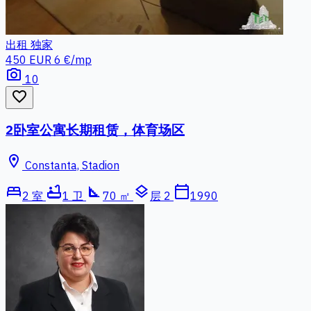
出租
独家
450 EUR
6 €/mp
photo_camera
10
favorite_border
2卧室公寓长期租赁，体育场区
location_on
Constanta, Stadion
bed
bathtub
square_foot
layers
calendar_today
2 室
1 卫
70 ㎡
层 2
1990