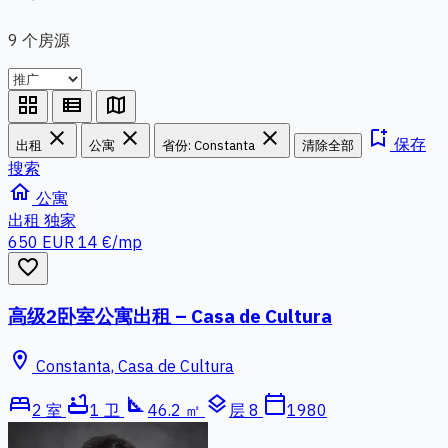
9 个房源
grid_view
view_list
map
close
close
close
bookmark_add
保存
出租
公寓
省份: Constanta
清除全部
搜索
home
公寓
出租
独家
650 EUR
14 €/mp
favorite_border
高级2卧室公寓出租 – Casa de Cultura
location_on
Constanta, Casa de Cultura
bed
bathtub
square_foot
layers
calendar_today
2 室
1 卫
46.2 ㎡
层 8
1980