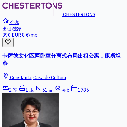
CHESTERTONS
home
公寓
出租
独家
390 EUR
8 €/mp
favorite_border
卡萨德文化区两卧室分离式布局出租公寓，康斯坦
察
location_on
Constanta, Casa de Cultura
bed
bathtub
square_foot
layers
calendar_today
2 室
1 卫
51 ㎡
层 6
1985