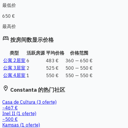
最低价
650 €
最高价
bed
按房间数显示价格
类型
活跃房源
平均价格
价格范围
公寓 2居室
6
483 €
360 — 650 €
公寓 3居室
2
525 €
500 — 550 €
公寓 4居室
1
550 €
550 — 550 €
location_on
Constanta 的热门社区
Casa de Cultura
(3 oferte)
~467 €
Inel II
(1 oferte)
~500 €
Kamsas
(1 oferte)