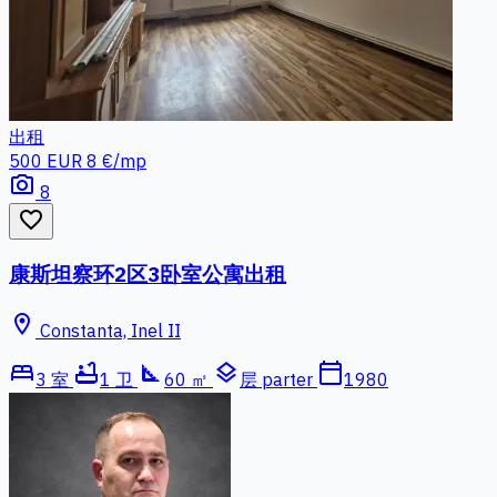
出租
500 EUR
8 €/mp
photo_camera
8
favorite_border
康斯坦察环2区3卧室公寓出租
location_on
Constanta, Inel II
bed
bathtub
square_foot
layers
calendar_today
3 室
1 卫
60 ㎡
层 parter
1980