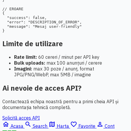
}

// EROARE

{

  "success": false,

  "error": "DESCRIPTION_OF_ERROR",

  "message": "Mesaj user-friendly"

}
Limite de utilizare
Rate limit:
60 cereri / minut per API key
Bulk uploads:
max 100 anunțuri / cerere
Imagini:
max 30 poze / anunț, format
JPG/PNG/WebP, max 5MB / imagine
Ai nevoie de acces API?
Contactează echipa noastră pentru a primi cheia API și
documentația tehnică completă.
Solicită acces API
home
search
map
favorite_border
person_outline
Acasa
Search
Harta
Favorite
Cont