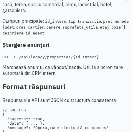
casă, teren, spațiu comercial, birou, industrial, hotel,
garsonieră.
Câmpuri principale:
,
,
,
,
,
id_intern
tip
tranzactie
pret
moneda
,
,
,
,
,
,
,
judet
oras
cartier
camere
suprafata_utila
etaj
poze[]
,
.
descriere
id_agent
Ștergere anunțuri
DELETE /api/legacy/properties/{id_intern}
Marchează anunțul ca vândut/inactiv. Util la sincronizare
automată din CRM intern.
Format răspunsuri
Răspunsurile API sunt JSON cu structură consistentă:
// SUCCESS

{

  "success": true,

  "data": { ... },

  "message": "Operațiune efectuată cu succes"
