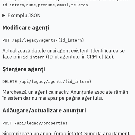
,
,
,
,
.
id_intern
nume
prenume
email
telefon
Exemplu JSON
Modificare agenți
PUT /api/legacy/agents/{id_intern}
Actualizează datele unui agent existent. Identificarea se
face prin
(ID-ul agentului în CRM-ul tău).
id_intern
Ștergere agenți
DELETE /api/legacy/agents/{id_intern}
Marchează un agent ca inactiv. Anunțurile asociate rămân
în sistem dar nu mai apar pe pagina agentului.
Adăugare/actualizare anunțuri
POST /api/legacy/properties
Sincronizează un anunț (proprietate). Suportă apartament,