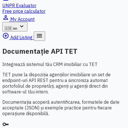
UNPR Evaluator
Free price calculator
person_outline
My Account
expand_more
🇬🇧
en
add_circle_outline
menu
Add Listing
Documentație API TET
Integrează sistemul tău CRM imobiliar cu TET
TET pune la dispoziția agențiilor imobiliare un set de
endpoint-uri API REST pentru a sincroniza automat
portofoliul de proprietăți, agenți și agenții direct din
software-ul tău intern.
Documentația acoperă autentificarea, formatele de date
acceptate (JSON) și exemple practice pentru fiecare
operațiune disponibilă.
key