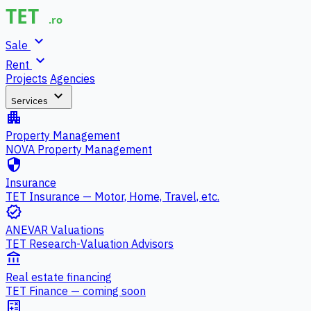
expand_more
Sale
expand_more
Rent
Projects
Agencies
expand_more
Services
apartment
Property Management
NOVA Property Management
security
Insurance
TET Insurance — Motor, Home, Travel, etc.
verified
ANEVAR Valuations
TET Research-Valuation Advisors
account_balance
Real estate financing
TET Finance — coming soon
calculate